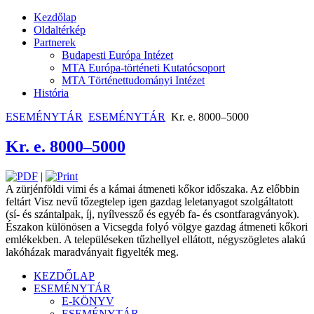
Kezdőlap
Oldaltérkép
Partnerek
Budapesti Európa Intézet
MTA Európa-történeti Kutatócsoport
MTA Történettudományi Intézet
História
ESEMÉNYTÁR
ESEMÉNYTÁR
Kr. e. 8000–5000
Kr. e. 8000–5000
|
A zürjénföldi vimi és a kámai átmeneti kőkor időszaka. Az előbbin
feltárt Visz nevű tőzegtelep igen gazdag leletanyagot szolgáltatott
(sí- és szántalpak, íj, nyílvessző és egyéb fa- és csontfaragványok).
Északon különösen a Vicsegda folyó völgye gazdag átmeneti ­kőkori
emlékekben. A településeken tűzhellyel ellátott, négyszögletes alakú
lakóházak maradványait figyelték meg.
KEZDŐLAP
ESEMÉNYTÁR
E-KÖNYV
ESEMÉNYTÁR