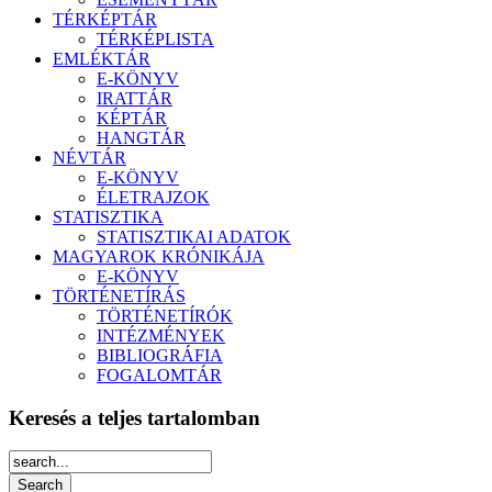
TÉRKÉPTÁR
TÉRKÉPLISTA
EMLÉKTÁR
E-KÖNYV
IRATTÁR
KÉPTÁR
HANGTÁR
NÉVTÁR
E-KÖNYV
ÉLETRAJZOK
STATISZTIKA
STATISZTIKAI ADATOK
MAGYAROK KRÓNIKÁJA
E-KÖNYV
TÖRTÉNETÍRÁS
TÖRTÉNETÍRÓK
INTÉZMÉNYEK
BIBLIOGRÁFIA
FOGALOMTÁR
Keresés a teljes tartalomban