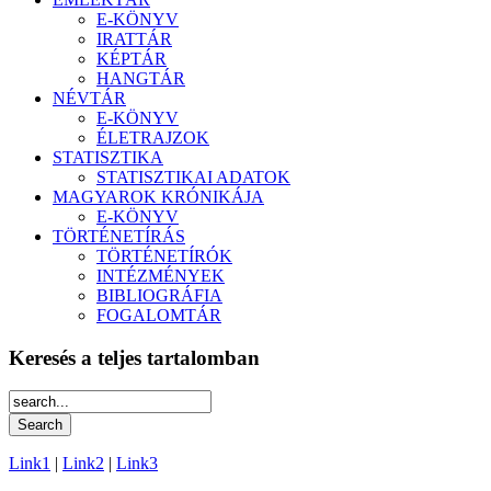
E-KÖNYV
IRATTÁR
KÉPTÁR
HANGTÁR
NÉVTÁR
E-KÖNYV
ÉLETRAJZOK
STATISZTIKA
STATISZTIKAI ADATOK
MAGYAROK KRÓNIKÁJA
E-KÖNYV
TÖRTÉNETÍRÁS
TÖRTÉNETÍRÓK
INTÉZMÉNYEK
BIBLIOGRÁFIA
FOGALOMTÁR
Keresés a teljes tartalomban
Link1
|
Link2
|
Link3