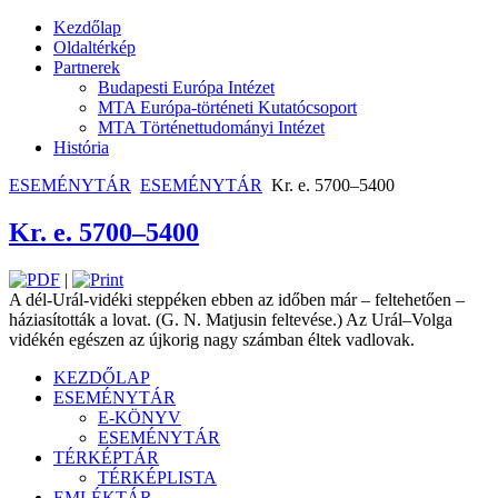
Kezdőlap
Oldaltérkép
Partnerek
Budapesti Európa Intézet
MTA Európa-történeti Kutatócsoport
MTA Történettudományi Intézet
História
ESEMÉNYTÁR
ESEMÉNYTÁR
Kr. e. 5700–5400
Kr. e. 5700–5400
|
A dél-Urál-vidéki steppéken ebben az időben már – feltehetően –
háziasították a ­lovat. (G. N. Matjusin feltevése.) Az Urál–­Volga
vidékén egészen az újkorig nagy számban éltek vadlovak.
KEZDŐLAP
ESEMÉNYTÁR
E-KÖNYV
ESEMÉNYTÁR
TÉRKÉPTÁR
TÉRKÉPLISTA
EMLÉKTÁR