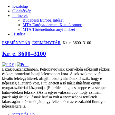
Kezdőlap
Oldaltérkép
Partnerek
Budapesti Európa Intézet
MTA Európa-történeti Kutatócsoport
MTA Történettudományi Intézet
História
ESEMÉNYTÁR
ESEMÉNYTÁR
Kr. e. 3600–3100
Kr. e. 3600–3100
|
Észak-Kazahsztánban, Petropavlovszk környé­kén előkerült rézkori
és kora bronzkori botaji leletcsoport kora. A sok szakmai vitát
kiváltó leletegyüttesek alapján bizonyíthatónak látszik, hogy e
népesség állattartó volt, s itt lehetett a ló ­házia­sításának egyik
nyugat-szibériai központja. (E terület a ligetes steppe és a steppe
határvidékén fekszik.) Az is egyre ­való­színűbb, hogy az itteni
gazdasági ­átala­kulásnak hatása volt a szomszédos ­terü­letek
lakosságának életmódjára, így ­fel­tehetően az északabbi finnugor
népességére is.
KEZDŐLAP