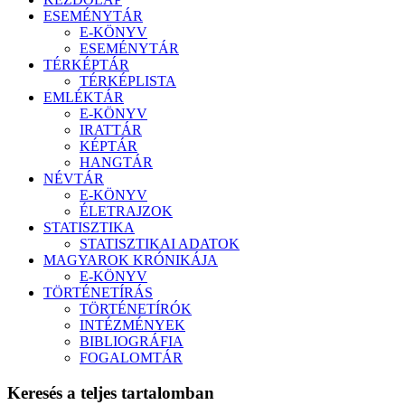
ESEMÉNYTÁR
E-KÖNYV
ESEMÉNYTÁR
TÉRKÉPTÁR
TÉRKÉPLISTA
EMLÉKTÁR
E-KÖNYV
IRATTÁR
KÉPTÁR
HANGTÁR
NÉVTÁR
E-KÖNYV
ÉLETRAJZOK
STATISZTIKA
STATISZTIKAI ADATOK
MAGYAROK KRÓNIKÁJA
E-KÖNYV
TÖRTÉNETÍRÁS
TÖRTÉNETÍRÓK
INTÉZMÉNYEK
BIBLIOGRÁFIA
FOGALOMTÁR
Keresés a teljes tartalomban