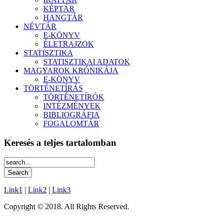
KÉPTÁR
HANGTÁR
NÉVTÁR
E-KÖNYV
ÉLETRAJZOK
STATISZTIKA
STATISZTIKAI ADATOK
MAGYAROK KRÓNIKÁJA
E-KÖNYV
TÖRTÉNETÍRÁS
TÖRTÉNETÍRÓK
INTÉZMÉNYEK
BIBLIOGRÁFIA
FOGALOMTÁR
Keresés a teljes tartalomban
Link1
|
Link2
|
Link3
Copyright © 2018. All Rights Reserved.