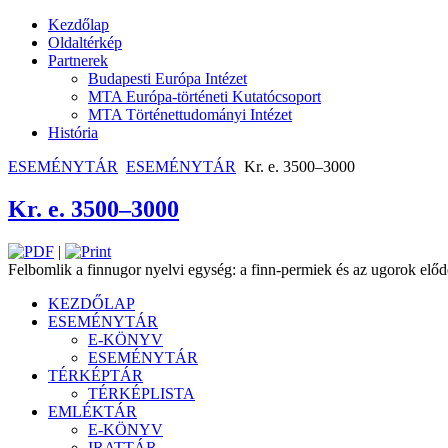
Kezdőlap
Oldaltérkép
Partnerek
Budapesti Európa Intézet
MTA Európa-történeti Kutatócsoport
MTA Történettudományi Intézet
História
ESEMÉNYTÁR
ESEMÉNYTÁR
Kr. e. 3500–3000
Kr. e. 3500–3000
|
Felbomlik a finnugor nyelvi egység: a finn-­permiek és az ugorok előd
KEZDŐLAP
ESEMÉNYTÁR
E-KÖNYV
ESEMÉNYTÁR
TÉRKÉPTÁR
TÉRKÉPLISTA
EMLÉKTÁR
E-KÖNYV
IRATTÁR