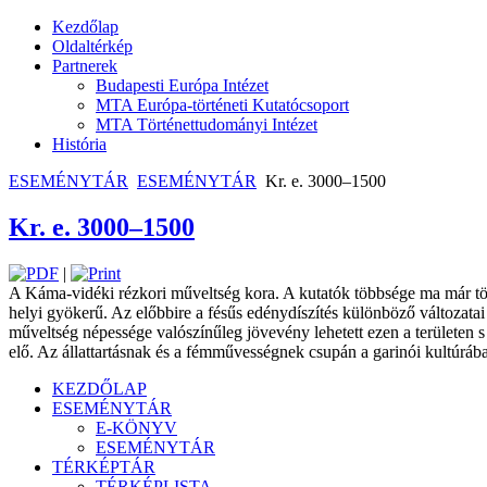
Kezdőlap
Oldaltérkép
Partnerek
Budapesti Európa Intézet
MTA Európa-történeti Kutatócsoport
MTA Történettudományi Intézet
História
ESEMÉNYTÁR
ESEMÉNYTÁR
Kr. e. 3000–1500
Kr. e. 3000–1500
|
A Káma-vidéki rézkori műveltség kora. A kutatók többsége ma már több 
helyi gyökerű. Az előbbire a fésűs edénydíszítés különböző változatai
műveltség népessége valószínűleg jövevény lehetett ezen a területen s r
elő. Az állattartásnak és a fémművességnek csupán a garinói kultúrában
KEZDŐLAP
ESEMÉNYTÁR
E-KÖNYV
ESEMÉNYTÁR
TÉRKÉPTÁR
TÉRKÉPLISTA