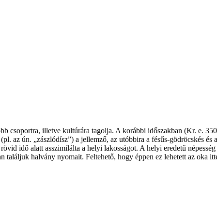
csoportra, illetve kultúrára tagolja. A korábbi időszakban (Kr. e. 3500
 (pl. az ún. „zászlódísz”) a jellemző, az utóbbira a fésűs-gödröcskés és
övid idő alatt asszimilálta a helyi lakosságot. A helyi eredetű népesség 
 találjuk halvány nyomait. ­Fel­tehető, hogy éppen ez lehetett az oka itt