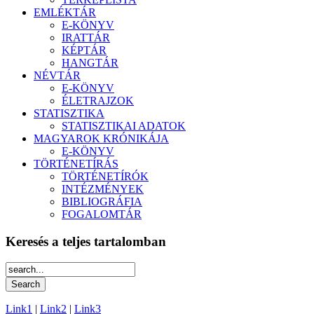
EMLÉKTÁR
E-KÖNYV
IRATTÁR
KÉPTÁR
HANGTÁR
NÉVTÁR
E-KÖNYV
ÉLETRAJZOK
STATISZTIKA
STATISZTIKAI ADATOK
MAGYAROK KRÓNIKÁJA
E-KÖNYV
TÖRTÉNETÍRÁS
TÖRTÉNETÍRÓK
INTÉZMÉNYEK
BIBLIOGRÁFIA
FOGALOMTÁR
Keresés a teljes tartalomban
Link1
|
Link2
|
Link3