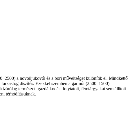
–2500) a ­novoilju­kovói és a bori műveltséget különítik el. Mindkettő
 a farkasfog díszítés. Ezekkel szemben a garinói (2500–1500)
kizárólag természeti gazdálkodást folytatott, fémtárgyakat sem állított
eni térhódításuknak.