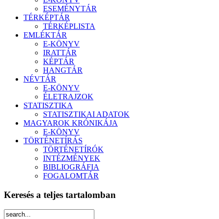
ESEMÉNYTÁR
TÉRKÉPTÁR
TÉRKÉPLISTA
EMLÉKTÁR
E-KÖNYV
IRATTÁR
KÉPTÁR
HANGTÁR
NÉVTÁR
E-KÖNYV
ÉLETRAJZOK
STATISZTIKA
STATISZTIKAI ADATOK
MAGYAROK KRÓNIKÁJA
E-KÖNYV
TÖRTÉNETÍRÁS
TÖRTÉNETÍRÓK
INTÉZMÉNYEK
BIBLIOGRÁFIA
FOGALOMTÁR
Keresés a teljes tartalomban