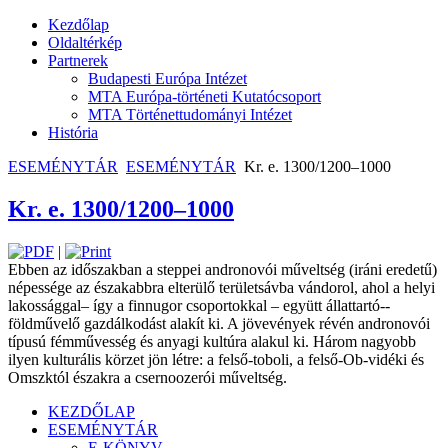
Kezdőlap
Oldaltérkép
Partnerek
Budapesti Európa Intézet
MTA Európa-történeti Kutatócsoport
MTA Történettudományi Intézet
História
ESEMÉNYTÁR
ESEMÉNYTÁR
Kr. e. 1300/1200–1000
Kr. e. 1300/1200–1000
|
Ebben az időszakban a steppei andronovói műveltség (iráni eredetű)
népessége az északabbra elterülő területsávba vándorol, ahol a helyi
lakossággal– így a finnugor csoportokkal – együtt állattartó-­
földművelő gazdálkodást alakít ki. A ­jövevények révén andronovói
típusú ­fémművesség és anyagi kultúra alakul ki. Három nagyobb
ilyen kulturális körzet jön létre: a felső-toboli, a felső-Ob-vidéki és
Omszktól északra a csernoozerói műveltség.
KEZDŐLAP
ESEMÉNYTÁR
E-KÖNYV