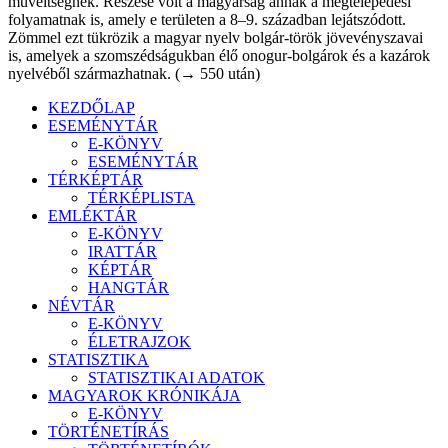
műveltségnek. Részese volt a magyarság annak a megtelepedési
folyamatnak is, amely e területen a 8–9. században lejátszódott.
Zömmel ezt tükrözik a magyar nyelv bolgár-török jövevényszavai
is, amelyek a szomszédságukban élő onogur-bolgárok és a kazárok
nyelvéből ­származhatnak. (→ 550 után)
KEZDŐLAP
ESEMÉNYTÁR
E-KÖNYV
ESEMÉNYTÁR
TÉRKÉPTÁR
TÉRKÉPLISTA
EMLÉKTÁR
E-KÖNYV
IRATTÁR
KÉPTÁR
HANGTÁR
NÉVTÁR
E-KÖNYV
ÉLETRAJZOK
STATISZTIKA
STATISZTIKAI ADATOK
MAGYAROK KRÓNIKÁJA
E-KÖNYV
TÖRTÉNETÍRÁS