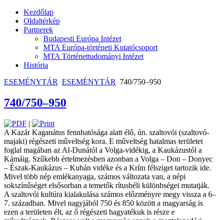
Kezdőlap
Oldaltérkép
Partnerek
Budapesti Európa Intézet
MTA Európa-történeti Kutatócsoport
MTA Történettudományi Intézet
História
ESEMÉNYTÁR
ESEMÉNYTÁR
740/750–950
740/750–950
|
A Kazár Kaganátus fennhatósága alatt élő, ún. szaltovói (szaltovó-
majaki) régészeti műveltség kora. E műveltség hatalmas ­terü­letet
foglal magában az Al-Dunától a Volga-­vidékig, a Kaukázustól a
Kámáig. Szűkebb értelmezésben azonban a Volga – ­Don – Donyec
– Észak-Kaukázus – Kubán vidéke és a Krím félsziget tartozik ide.
Mivel több nép emlékanyaga, számos ­változata van, a népi
sokszínűséget elsősorban a temetők rítusbéli különbségei mutatják.
A szaltovói kultúra kialakulása számos előzményre megy vissza a 6–
7. században. Mivel nagyjából 750 és 850 ­között a magyarság is
ezen a területen élt, az ő régészeti hagyatékuk is része e