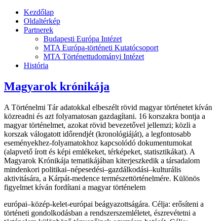
Kezdőlap
Oldaltérkép
Partnerek
Budapesti Európa Intézet
MTA Európa-történeti Kutatócsoport
MTA Történettudományi Intézet
História
Magyarok krónikája
A Történelmi Tár adatokkal elbeszélt rövid magyar történetet kíván
közreadni és azt folyamatosan gazdagítani. 16 korszakra bontja a
magyar történelmet, azokat rövid bevezetővel jellemzi; közli a
korszak válogatott időrendjét (kronológiáját), a legfontosabb
eseményekhez-folyamatokhoz kapcsolódó dokumentumokat
(alapvető írott és képi emlékeket, térképeket, statisztikákat). A
Magyarok Krónikája tematikájában kiterjeszkedik a társadalom
mindenkori politikai–népesedési–gazdálkodási–kulturális
aktivitására, a Kárpát-medence természettörténelmére. Különös
figyelmet kíván fordítani a magyar történelem
európai–közép-kelet-európai beágyazottságára. Célja: erősíteni a
történeti gondolkodásban a rendszerszemléletet, észrevétetni a