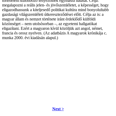
történelem különböző tényezőinek egymásra hatását. Célja:
megalapozni a reális jelen- és jövőszemléletet, a képességet, hogy
eligazodhassunk a kiteljesedő politikai kultúra mind bonyolultabb
gazdasági világszemléleti útkereszteződései előtt. Célja az is: a
magyar állam és nemzet története iránt érdeklődő külföldi
közönséget – nem utolsósorban –, az egyetemi hallgatókat
eligazítani. Ezért a magyaron kívül közöljük azt angol, német,
francia és orosz nyelven. (Az adatbázis A magyarok krónikája c.
munka 2000. évi kiadásán alapul.)
Next >