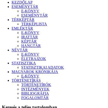
KEZDŐLAP
ESEMÉNYTÁR
E-KÖNYV
ESEMÉNYTÁR
TÉRKÉPTÁR
TÉRKÉPLISTA
EMLÉKTÁR
E-KÖNYV
IRATTÁR
KÉPTÁR
HANGTÁR
NÉVTÁR
E-KÖNYV
ÉLETRAJZOK
STATISZTIKA
STATISZTIKAI ADATOK
MAGYAROK KRÓNIKÁJA
E-KÖNYV
TÖRTÉNETÍRÁS
TÖRTÉNETÍRÓK
INTÉZMÉNYEK
BIBLIOGRÁFIA
FOGALOMTÁR
Keresés a teljes tartalomban