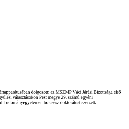
ártapparátusában dolgozott; az MSZMP Váci Járási Bizottsága első
ággyűlési választásokon Pest megye 29. számú egyéni
nd Tudományegyetemen bölcsész doktorátust szerzett.