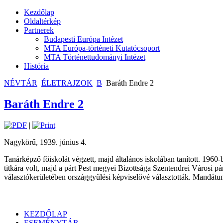
Kezdőlap
Oldaltérkép
Partnerek
Budapesti Európa Intézet
MTA Európa-történeti Kutatócsoport
MTA Történettudományi Intézet
História
NÉVTÁR
ÉLETRAJZOK
B
Baráth Endre 2
Baráth Endre 2
|
Nagykörű, 1939. június 4.
Tanárképző főiskolát végzett, majd általános iskolában tanított. 1
titkára volt, majd a párt Pest megyei Bizottsága Szentendrei Városi 
választókerületében országgyűlési képviselővé választották. Mandát
KEZDŐLAP
ESEMÉNYTÁR