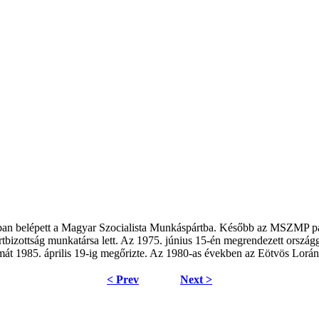
960-ban belépett a Magyar Szocialista Munkáspártba. Később az MSZMP p
pártbizottság munkatársa lett. Az 1975. június 15-én megrendezett orsz
umát 1985. április 19-ig megőrizte. Az 1980-as években az Eötvös Lorá
< Prev
Next >