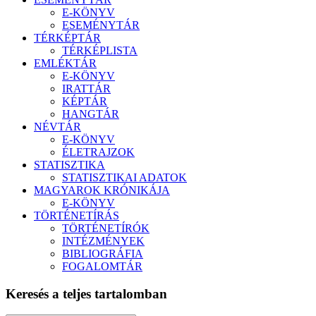
E-KÖNYV
ESEMÉNYTÁR
TÉRKÉPTÁR
TÉRKÉPLISTA
EMLÉKTÁR
E-KÖNYV
IRATTÁR
KÉPTÁR
HANGTÁR
NÉVTÁR
E-KÖNYV
ÉLETRAJZOK
STATISZTIKA
STATISZTIKAI ADATOK
MAGYAROK KRÓNIKÁJA
E-KÖNYV
TÖRTÉNETÍRÁS
TÖRTÉNETÍRÓK
INTÉZMÉNYEK
BIBLIOGRÁFIA
FOGALOMTÁR
Keresés a teljes tartalomban