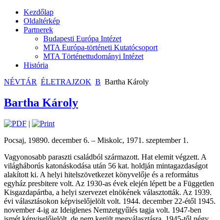
Kezdőlap
Oldaltérkép
Partnerek
Budapesti Európa Intézet
MTA Európa-történeti Kutatócsoport
MTA Történettudományi Intézet
História
NÉVTÁR
ÉLETRAJZOK
B
Bartha Károly
Bartha Károly
|
Pocsaj, 19890. december 6. – Miskolc, 1971. szeptember 1.
Vagyonosabb paraszti családból származott. Hat elemit végzett. A
világháborús katonáskodása után 56 kat. holdján mintagazdaságot
alakított ki. A helyi hitelszövetkezet könyvelője és a református
egyház presbitere volt. Az 1930-as évek elején lépett be a Független
Kisgazdapártba, a helyi szervezet elnökének választották. Az 1939.
évi választásokon képviselőjelölt volt. 1944. december 22-étől 1945.
november 4-ig az Ideiglenes Nemzetgyűlés tagja volt. 1947-ben
ismét képviselőjelölt, de nem került megválasztásra. 1945-től négy