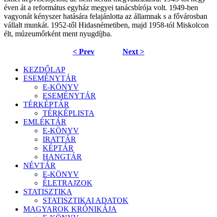
éven át a református egyház megyei tanácsbírója volt. 1949-ben
vagyonát kényszer hatására felajánlotta az államnak s a fővárosban
vállalt munkát. 1952-től Hidasnémetiben, majd 1958-tól Miskolcon
élt, múzeumőrként ment nyugdíjba.
< Prev
Next >
KEZDŐLAP
ESEMÉNYTÁR
E-KÖNYV
ESEMÉNYTÁR
TÉRKÉPTÁR
TÉRKÉPLISTA
EMLÉKTÁR
E-KÖNYV
IRATTÁR
KÉPTÁR
HANGTÁR
NÉVTÁR
E-KÖNYV
ÉLETRAJZOK
STATISZTIKA
STATISZTIKAI ADATOK
MAGYAROK KRÓNIKÁJA