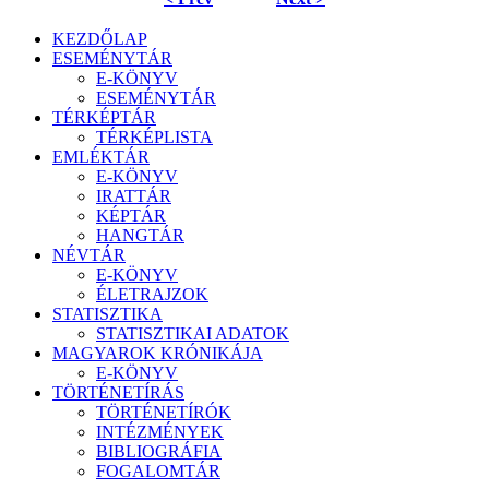
KEZDŐLAP
ESEMÉNYTÁR
E-KÖNYV
ESEMÉNYTÁR
TÉRKÉPTÁR
TÉRKÉPLISTA
EMLÉKTÁR
E-KÖNYV
IRATTÁR
KÉPTÁR
HANGTÁR
NÉVTÁR
E-KÖNYV
ÉLETRAJZOK
STATISZTIKA
STATISZTIKAI ADATOK
MAGYAROK KRÓNIKÁJA
E-KÖNYV
TÖRTÉNETÍRÁS
TÖRTÉNETÍRÓK
INTÉZMÉNYEK
BIBLIOGRÁFIA
FOGALOMTÁR