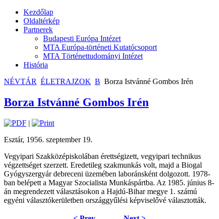
Kezdőlap
Oldaltérkép
Partnerek
Budapesti Európa Intézet
MTA Európa-történeti Kutatócsoport
MTA Történettudományi Intézet
História
NÉVTÁR
ÉLETRAJZOK
B
Borza Istvánné Gombos Irén
Borza Istvánné Gombos Irén
|
Esztár, 1956. szeptember 19.
Vegyipari Szakközépiskolában érettségizett, vegyipari technikus
végzettséget szerzett. Eredetileg szakmunkás volt, majd a Biogal
Gyógyszergyár debreceni üzemében laboránsként dolgozott. 1978-
ban belépett a Magyar Szocialista Munkáspártba. Az 1985. június 8-
án megrendezett választásokon a Hajdú-Bihar megye 1. számú
egyéni választókerületben országgyűlési képviselővé választották.
< Prev
Next >