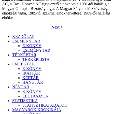
AC, a Tatai Honvéd AC ügyvezető elnöke volt. 1981-től haláláig a
Magyar Olimpiai Bizottság tagja. A Magyar Súlyemelő Szövetség
elnökségi tagja, 1985-től szakmai elnökhelyettese, 1989-től haláláig
elnöke.
Next >
KEZDŐLAP
ESEMÉNYTÁR
E-KÖNYV
ESEMÉNYTÁR
TÉRKÉPTÁR
TÉRKÉPLISTA
EMLÉKTÁR
E-KÖNYV
IRATTÁR
KÉPTÁR
HANGTÁR
NÉVTÁR
E-KÖNYV
ÉLETRAJZOK
STATISZTIKA
STATISZTIKAI ADATOK
MAGYAROK KRÓNIKÁJA