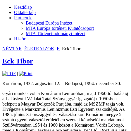
Kezdőlap
Oldaltérkép
Partnerek
Budapesti Európa Intézet
MTA Európa-történeti Kutatócsoport
MTA Történettudományi Intézet
História
NÉVTÁR
ÉLETRAJZOK
E
Eck Tibor
Eck Tibor
|
Komárom, 1932. augusztus 12. – Budapest, 1994. december 30.
Gyári munkás volt a Komáromi Lenfonóban, majd 1960-tól haláláig
a Lakástextil Vállalat Tatai Szőnyeggyár igazgatója. 1950-ben
belépett a Magyar Dolgozók Pártjába, majd az MSZMP tagja volt.
Elvégezte a Marxizmus-Leninizmus Esti Egyetem szakosítóját. Az
1985. június 8-i országgyűlési választásokon Komárom megye 5.
számú egyéni választókerületében szerzett képviselői mandátumot.
Szülővárosában 1954 és 1960 között a Komáromi Vörös Lobogó,
majd a Komáromi Textiles elnökhelyettese, 1971-től 1990-ig a Tatai