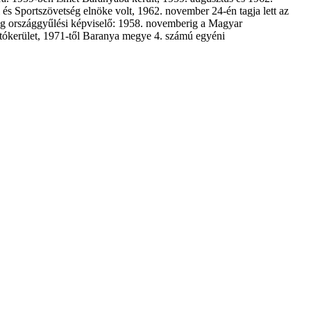
és Sportszövetség elnöke volt, 1962. november 24-én tagja lett az
ig országgyűlési képviselő: 1958. novemberig a Magyar
ztókerület, 1971-től Baranya megye 4. számú egyéni