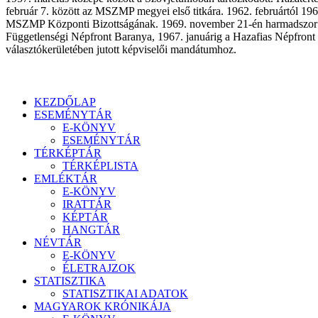
február 7. között az MSZMP megyei első titkára. 1962. februártól 196
MSZMP Központi Bizottságának. 1969. november 21-én harmadszor let
Függetlenségi Népfront Baranya, 1967. januárig a Hazafias Népfront
választókerületében jutott képviselői mandátumhoz.
KEZDŐLAP
ESEMÉNYTÁR
E-KÖNYV
ESEMÉNYTÁR
TÉRKÉPTÁR
TÉRKÉPLISTA
EMLÉKTÁR
E-KÖNYV
IRATTÁR
KÉPTÁR
HANGTÁR
NÉVTÁR
E-KÖNYV
ÉLETRAJZOK
STATISZTIKA
STATISZTIKAI ADATOK
MAGYAROK KRÓNIKÁJA