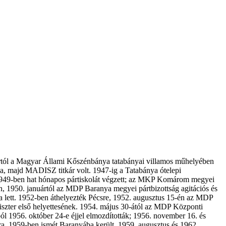
nuártól a Magyar Állami Kőszénbánya tatabányai villamos műhelyében
, majd MADISZ titkár volt. 1947-ig a Tatabánya ótelepi
8–1949-ben hat hónapos pártiskolát végzett; az MKP Komárom megyei
tán, 1950. januártól az MDP Baranya megyei pártbizottság agitációs és
ára lett. 1952-ben áthelyezték Pécsre, 1952. augusztus 15-én az MDP
niszter első helyettesének. 1954. május 30-ától az MDP Központi
ól 1956. október 24-e éjjel elmozdították; 1956. november 16. és
ára. 1959-ben ismét Baranyába került, 1959. augusztus és 1962.