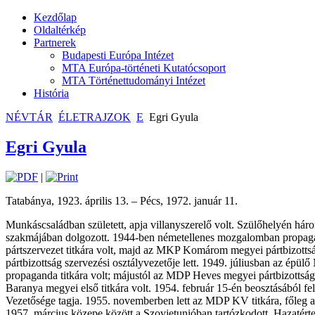
Kezdőlap
Oldaltérkép
Partnerek
Budapesti Európa Intézet
MTA Európa-történeti Kutatócsoport
MTA Történettudományi Intézet
História
NÉVTÁR
ÉLETRAJZOK
E
Egri Gyula
Egri Gyula
|
Tatabánya, 1923. április 13. – Pécs, 1972. január 11.
Munkáscsaládban született, apja villanyszerelő volt. Szülőhelyén hár
szakmájában dolgozott. 1944-ben németellenes mozgalomban propagan
pártszervezet titkára volt, majd az MKP Komárom megyei pártbizottsá
pártbizottság szervezési osztályvezetője lett. 1949. júliusban az épül
propaganda titkára volt; májustól az MDP Heves megyei pártbizottság 
Baranya megyei első titkára volt. 1954. február 15-én beosztásából f
Vezetősége tagja. 1955. novemberben lett az MDP KV titkára, főleg a 
1957. március közepe között a Szovjetunióban tartózkodott. Hazatérte 