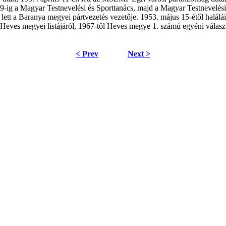
9-ig a Magyar Testnevelési és Sporttanács, majd a Magyar Testnevelési 
t a Baranya megyei pártvezetés vezetője. 1953. május 15-étől halálá
 Heves megyei listájáról, 1967-től Heves megye 1. számú egyéni válas
< Prev
Next >