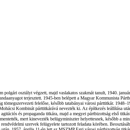
om polgári osztályt végzett, majd vaslakatos szakmát tanult, 1940. ja
daanyagot terjesztett. 1945-ben belépett a Magyar Kommunista Pártba
g tömegszervezeti felelőse, később tatabányai városi párttitkár. 194
ő Mohácsi Kombinát párttitkárává nevezték ki. Az építkezés leállítása u
agitációs és propaganda titkára, majd a megyei pártbizottság első titk
elmentették, mert kinevezték belügyminiszter helyettesnek, később a mi
rendvédelmi szervek felügyelete tartozott feladata körében. Beosztásáb
után, 1957. április 11-én lett az MSZMP Egri városi pártbizottság titk