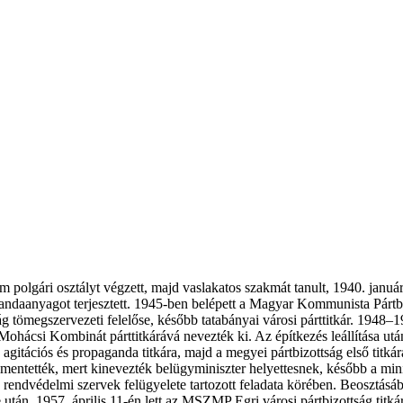
om polgári osztályt végzett, majd vaslakatos szakmát tanult, 1940. ja
daanyagot terjesztett. 1945-ben belépett a Magyar Kommunista Pártba
g tömegszervezeti felelőse, később tatabányai városi párttitkár. 194
ő Mohácsi Kombinát párttitkárává nevezték ki. Az építkezés leállítása u
agitációs és propaganda titkára, majd a megyei pártbizottság első titk
elmentették, mert kinevezték belügyminiszter helyettesnek, később a mi
rendvédelmi szervek felügyelete tartozott feladata körében. Beosztásáb
után, 1957. április 11-én lett az MSZMP Egri városi pártbizottság titk