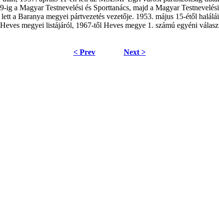
9-ig a Magyar Testnevelési és Sporttanács, majd a Magyar Testnevelési 
t a Baranya megyei pártvezetés vezetője. 1953. május 15-étől halálá
 Heves megyei listájáról, 1967-től Heves megye 1. számú egyéni válas
< Prev
Next >