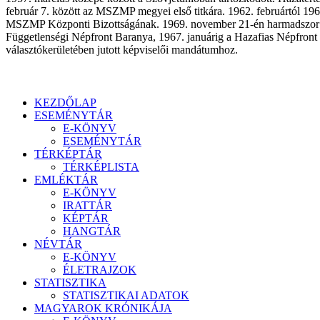
február 7. között az MSZMP megyei első titkára. 1962. februártól 196
MSZMP Központi Bizottságának. 1969. november 21-én harmadszor let
Függetlenségi Népfront Baranya, 1967. januárig a Hazafias Népfront
választókerületében jutott képviselői mandátumhoz.
KEZDŐLAP
ESEMÉNYTÁR
E-KÖNYV
ESEMÉNYTÁR
TÉRKÉPTÁR
TÉRKÉPLISTA
EMLÉKTÁR
E-KÖNYV
IRATTÁR
KÉPTÁR
HANGTÁR
NÉVTÁR
E-KÖNYV
ÉLETRAJZOK
STATISZTIKA
STATISZTIKAI ADATOK
MAGYAROK KRÓNIKÁJA