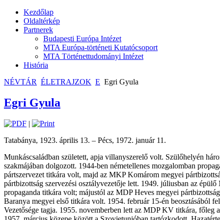
Kezdőlap
Oldaltérkép
Partnerek
Budapesti Európa Intézet
MTA Európa-történeti Kutatócsoport
MTA Történettudományi Intézet
História
NÉVTÁR
ÉLETRAJZOK
E
Egri Gyula
Egri Gyula
|
Tatabánya, 1923. április 13. – Pécs, 1972. január 11.
Munkáscsaládban született, apja villanyszerelő volt. Szülőhelyén hár
szakmájában dolgozott. 1944-ben németellenes mozgalomban propagan
pártszervezet titkára volt, majd az MKP Komárom megyei pártbizottsá
pártbizottság szervezési osztályvezetője lett. 1949. júliusban az épül
propaganda titkára volt; májustól az MDP Heves megyei pártbizottság 
Baranya megyei első titkára volt. 1954. február 15-én beosztásából f
Vezetősége tagja. 1955. novemberben lett az MDP KV titkára, főleg a 
1957. március közepe között a Szovjetunióban tartózkodott. Hazatérte 