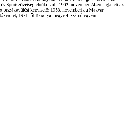
és Sportszövetség elnöke volt, 1962. november 24-én tagja lett az
ig országgyűlési képviselő: 1958. novemberig a Magyar
ztókerület, 1971-től Baranya megye 4. számú egyéni