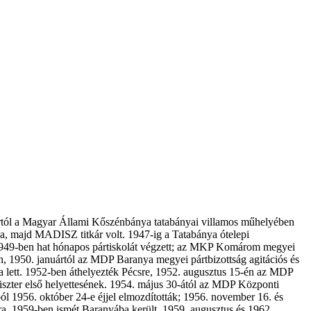
nuártól a Magyar Állami Kőszénbánya tatabányai villamos műhelyében
, majd MADISZ titkár volt. 1947-ig a Tatabánya ótelepi
8–1949-ben hat hónapos pártiskolát végzett; az MKP Komárom megyei
tán, 1950. januártól az MDP Baranya megyei pártbizottság agitációs és
ára lett. 1952-ben áthelyezték Pécsre, 1952. augusztus 15-én az MDP
niszter első helyettesének. 1954. május 30-ától az MDP Központi
ól 1956. október 24-e éjjel elmozdították; 1956. november 16. és
ára. 1959-ben ismét Baranyába került, 1959. augusztus és 1962.