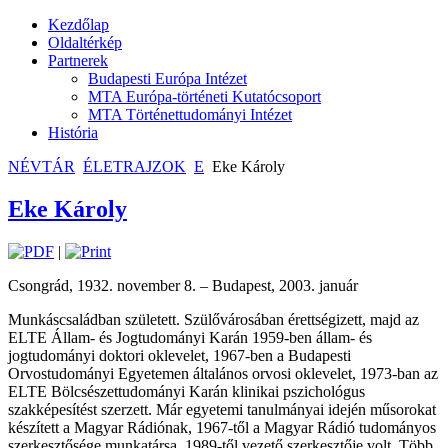
Kezdőlap
Oldaltérkép
Partnerek
Budapesti Európa Intézet
MTA Európa-történeti Kutatócsoport
MTA Történettudományi Intézet
História
NÉVTÁR
ÉLETRAJZOK
E
Eke Károly
Eke Károly
|
Csongrád, 1932. november 8. – Budapest, 2003. január
Munkáscsaládban született. Szülővárosában érettségizett, majd az
ELTE Állam- és Jogtudományi Karán 1959-ben állam- és
jogtudományi doktori oklevelet, 1967-ben a Budapesti
Orvostudományi Egyetemen általános orvosi oklevelet, 1973-ban az
ELTE Bölcsészettudományi Karán klinikai pszichológus
szakképesítést szerzett. Már egyetemi tanulmányai idején műsorokat
készített a Magyar Rádiónak, 1967-től a Magyar Rádió tudományos
szerkesztősége munkatársa, 1989-től vezető szerkesztője volt. Több