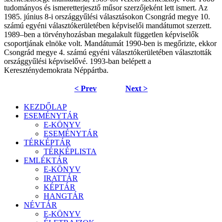
tudományos és ismeretterjesztő műsor szerzőjeként lett ismert. Az
1985. június 8-i országgyűlési választásokon Csongrád megye 10.
számú egyéni választókerületében képviselői mandátumot szerzett.
1989–ben a törvényhozásban megalakult független képviselők
csoportjának elnöke volt. Mandátumát 1990-ben is megőrizte, ekkor
Csongrád megye 4. számú egyéni választókerületében választották
országgyűlési képviselővé. 1993-ban belépett a
Kereszténydemokrata Néppártba.
< Prev
Next >
KEZDŐLAP
ESEMÉNYTÁR
E-KÖNYV
ESEMÉNYTÁR
TÉRKÉPTÁR
TÉRKÉPLISTA
EMLÉKTÁR
E-KÖNYV
IRATTÁR
KÉPTÁR
HANGTÁR
NÉVTÁR
E-KÖNYV