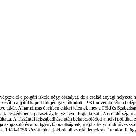
gezte el a polgári iskola négy osztályát, de a család anyagi helyzete mi
, később apjától kapott földjén gazdálkodott. 1931 novemberében belép
letve titkár. A harmincas években cikkei jelentek meg a Föld és Szabads
ólalt, beszédében a parasztság helyzetével foglalkozott. A csendőrség, m
bújtatta. A Tiszántúl felszabadítása után bekapcsolódott a helyi politika
 az igazoló és a földigénylő bizottságnak, majd a helyi földműves szöv
. 1948–1956 között mint „jobboldali szociáldemokrata” rendőri felügyele