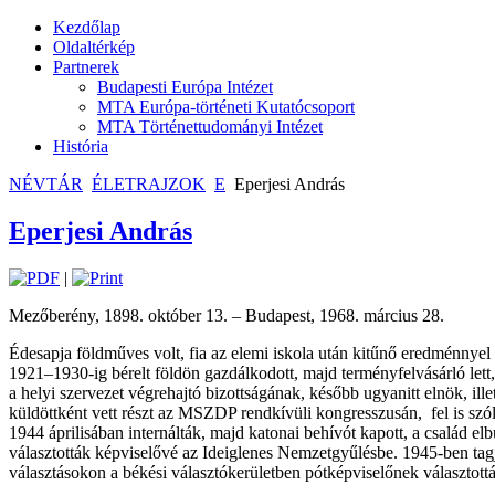
Kezdőlap
Oldaltérkép
Partnerek
Budapesti Európa Intézet
MTA Európa-történeti Kutatócsoport
MTA Történettudományi Intézet
História
NÉVTÁR
ÉLETRAJZOK
E
Eperjesi András
Eperjesi András
|
Mezőberény, 1898. október 13. – Budapest, 1968. március 28.
Édesapja földműves volt, fia az elemi iskola után kitűnő eredménnyel vé
1921–1930-ig bérelt földön gazdálkodott, majd terményfelvásárló lett
a helyi szervezet végrehajtó bizottságának, később ugyanitt elnök, il
küldöttként vett részt az MSZDP rendkívüli kongresszusán,
fel is sz
1944 áprilisában internálták, majd katonai behívót kapott, a család el
választották képviselővé az Ideiglenes Nemzetgyűlésbe. 1945-ben tagja
választásokon a békési választókerületben pótképviselőnek választották