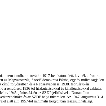
att nem tanulhatott tovább. 1917-ben katona lett, kivitték a frontra.
ett az Magyarországi Szociáldemokrata Pártba, egy év múlva tagja lett
ág című folyóiratban és a Népszavában is. 1938. február 8-án
ajd a rendőrség 1936-tól házkutatásokkal és kihallgatásokkal zaklatta.
i életbe. 1945. június 24-én az SZDP jelölésével a Dunántúlon
etkezet elnöke és az SZDP helyi titkára lett. Az 1947. augusztus 31-i
t alatt állt. 1957-től minimális kegydíjban részesült haláláig.