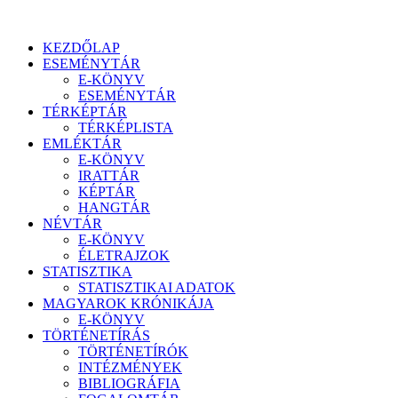
KEZDŐLAP
ESEMÉNYTÁR
E-KÖNYV
ESEMÉNYTÁR
TÉRKÉPTÁR
TÉRKÉPLISTA
EMLÉKTÁR
E-KÖNYV
IRATTÁR
KÉPTÁR
HANGTÁR
NÉVTÁR
E-KÖNYV
ÉLETRAJZOK
STATISZTIKA
STATISZTIKAI ADATOK
MAGYAROK KRÓNIKÁJA
E-KÖNYV
TÖRTÉNETÍRÁS
TÖRTÉNETÍRÓK
INTÉZMÉNYEK
BIBLIOGRÁFIA