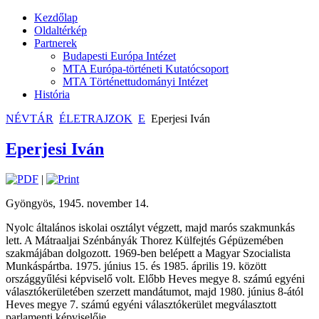
Kezdőlap
Oldaltérkép
Partnerek
Budapesti Európa Intézet
MTA Európa-történeti Kutatócsoport
MTA Történettudományi Intézet
História
NÉVTÁR
ÉLETRAJZOK
E
Eperjesi Iván
Eperjesi Iván
|
Gyöngyös, 1945. november 14.
Nyolc általános iskolai osztályt végzett, majd marós szakmunkás
lett. A Mátraaljai Szénbányák Thorez Külfejtés Gépüzemében
szakmájában dolgozott. 1969-ben belépett a Magyar Szocialista
Munkáspártba. 1975. június 15. és 1985. április 19. között
országgyűlési képviselő volt. Előbb Heves megye 8. számú egyéni
választókerületében szerzett mandátumot, majd 1980. június 8-ától
Heves megye 7. számú egyéni választókerület megválasztott
parlamenti képviselője.