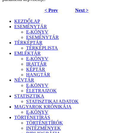
< Prev
Next >
KEZDŐLAP
ESEMÉNYTÁR
E-KÖNYV
ESEMÉNYTÁR
TÉRKÉPTÁR
TÉRKÉPLISTA
EMLÉKTÁR
E-KÖNYV
IRATTÁR
KÉPTÁR
HANGTÁR
NÉVTÁR
E-KÖNYV
ÉLETRAJZOK
STATISZTIKA
STATISZTIKAI ADATOK
MAGYAROK KRÓNIKÁJA
E-KÖNYV
TÖRTÉNETÍRÁS
TÖRTÉNETÍRÓK
INTÉZMÉNYEK