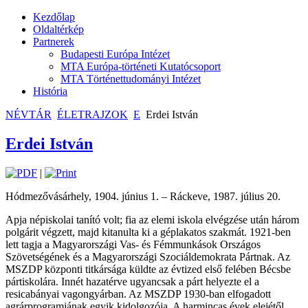
Kezdőlap
Oldaltérkép
Partnerek
Budapesti Európa Intézet
MTA Európa-történeti Kutatócsoport
MTA Történettudományi Intézet
História
NÉVTÁR
ÉLETRAJZOK
E
Erdei István
Erdei István
|
Hódmezővásárhely, 1904. június 1. – Ráckeve, 1987. július 20.
Apja népiskolai tanító volt; fia az elemi iskola elvégzése után három
polgárit végzett, majd kitanulta ki a géplakatos szakmát. 1921-ben
lett tagja a Magyarországi Vas- és Fémmunkások Országos
Szövetségének és a Magyarországi Szociáldemokrata Pártnak. Az
MSZDP központi titkársága küldte az évtized első felében Bécsbe
pártiskolára. Innét hazatérve ugyancsak a párt helyezte el a
resicabányai vagongyárban. Az MSZDP 1930-ban elfogadott
agrárprogramjának egyik kidolgozója. A harmincas évek elejétől