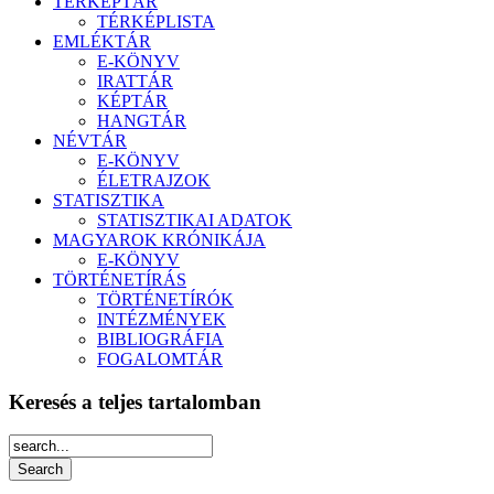
TÉRKÉPTÁR
TÉRKÉPLISTA
EMLÉKTÁR
E-KÖNYV
IRATTÁR
KÉPTÁR
HANGTÁR
NÉVTÁR
E-KÖNYV
ÉLETRAJZOK
STATISZTIKA
STATISZTIKAI ADATOK
MAGYAROK KRÓNIKÁJA
E-KÖNYV
TÖRTÉNETÍRÁS
TÖRTÉNETÍRÓK
INTÉZMÉNYEK
BIBLIOGRÁFIA
FOGALOMTÁR
Keresés a teljes tartalomban