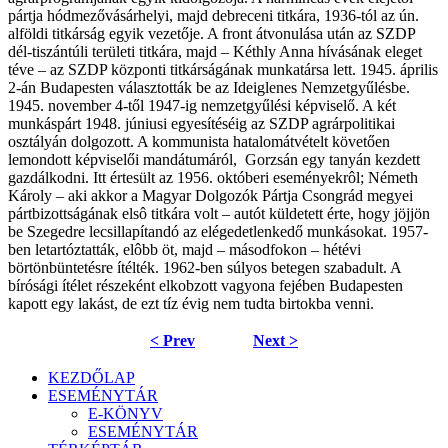
pártja hódmezővásárhelyi, majd debreceni titkára, 1936-tól az ún.
alföldi titkárság egyik vezetője. A front átvonulása után az SZDP
dél-tiszántúli területi titkára, majd – Kéthly Anna hívásának eleget
téve – az SZDP központi titkárságának munkatársa lett. 1945. április
2-án Budapesten választották be az Ideiglenes Nemzetgyűlésbe.
1945. november 4-től 1947-ig nemzetgyűlési képviselő. A két
munkáspárt 1948. júniusi egyesítéséig az SZDP agrárpolitikai
osztályán dolgozott. A kommunista hatalomátvételt követően
lemondott képviselői mandátumáról,
Gorzsán egy tanyán kezdett
gazdálkodni. Itt értesült az 1956. októberi eseményekrôl; Németh
Károly – aki akkor a Magyar Dolgozók Pártja Csongrád megyei
pártbizottságának elsô titkára volt – autót küldetett érte, hogy jöjjön
be Szegedre lecsillapítandó az elégedetlenkedő munkásokat. 1957-
ben letartóztatták, elôbb öt, majd – másodfokon – hétévi
börtönbüntetésre ítélték. 1962-ben súlyos betegen szabadult. A
bírósági ítélet részeként elkobzott vagyona fejében Budapesten
kapott egy lakást, de ezt tíz évig nem tudta birtokba venni.
< Prev
Next >
KEZDŐLAP
ESEMÉNYTÁR
E-KÖNYV
ESEMÉNYTÁR