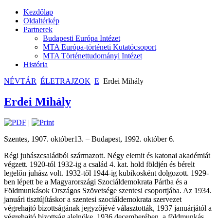
Kezdőlap
Oldaltérkép
Partnerek
Budapesti Európa Intézet
MTA Európa-történeti Kutatócsoport
MTA Történettudományi Intézet
História
NÉVTÁR
ÉLETRAJZOK
E
Erdei Mihály
Erdei Mihály
|
Szentes, 1907. október13. – Budapest, 1992. október 6.
Régi juhászcsaládból származott. Négy elemit és katonai akadémiát
végzett. 1920-tól 1932-ig a család 4. kat. hold földjén és bérelt
legelőn juhász volt. 1932-től 1944-ig kubikosként dolgozott. 1929-
ben lépett be a Magyarországi Szociáldemokrata Pártba és a
Földmunkások Országos Szövetsége szentesi csoportjába. Az 1934.
januári tisztújításkor a szentesi szociáldemokrata szervezet
végrehajtó bizottságának jegyzőjévé választották, 1937 januárjától a
végrehajtó bizottság alelnöke. 1936 decemberében, a földmunkás