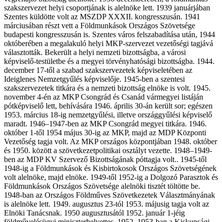
szakszervezet helyi csoportjának is alelnöke lett. 1939 januárjában
Szentes küldötte volt az MSZDP XXXII. kongresszusán. 1941
márciusában részt vett a Földmunkások Országos Szövetsége
budapesti kongresszusán is. Szentes város felszabadítása után, 1944
októberében a megalakuló helyi MKP-szervezet vezetőségi tagjává
választották. Bekerült a helyi nemzeti bizottságba, a városi
képviselő-testületbe és a megyei törvényhatósági bizottságba. 1944.
december 17-től a szabad szakszervezetek képviseletében az
Ideiglenes Nemzetgyűlés képviselője. 1945-ben a szentesi
szakszervezetek titkára és a nemzeti bizottság elnöke is volt. 1945.
november 4-én az MKP Csongrád és Csanád vármegyei listáján
pótképviselő lett, behívására 1946. április 30-án került sor; egészen
1953. március 18-ig nemzetgyűlési, illetve országgyűlési képviselő
maradt. 1946–1947-ben az MKP Csongrád megyei titkára. 1946.
október 1-től 1954 május 30-ig az MKP, majd az MDP Központi
Vezetőség tagja volt. Az MKP országos központjában 1948. október
és 1950. között a szövetkezetpolitikai osztályt vezette. 1948–1949-
ben az MDP KV Szervező Bizottságának póttagja volt.. 1945-től
1948-ig a Földmunkások és Kisbirtokosok Országos Szövetségének
volt alelnöke, majd elnöke. 1949-től 1952-ig a Dolgozó Parasztok és
Földmunkások Országos Szövetsége alelnöki tisztét töltötte be.
1948-ban az Országos Földműves Szövetkezetek Választmányának
is alelnöke lett. 1949. augusztus 23-tól 1953. májusig tagja volt az
Elnöki Tanácsnak. 1950 augusztusától 1952. január 1-jéig
földművelésügyi miniszterhelyettes. 1952–1953-ban a Kiskunsági