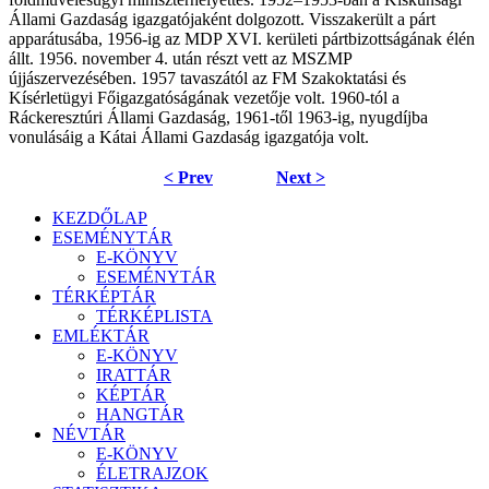
Állami Gazdaság igazgatójaként dolgozott. Visszakerült a párt
apparátusába, 1956-ig az MDP XVI. kerületi pártbizottságának élén
állt. 1956. november 4. után részt vett az MSZMP
újjászervezésében. 1957 tavaszától az FM Szakoktatási és
Kísérletügyi Főigazgatóságának vezetője volt. 1960-tól a
Ráckeresztúri Állami Gazdaság, 1961-től 1963-ig, nyugdíjba
vonulásáig a Kátai Állami Gazdaság igazgatója volt.
< Prev
Next >
KEZDŐLAP
ESEMÉNYTÁR
E-KÖNYV
ESEMÉNYTÁR
TÉRKÉPTÁR
TÉRKÉPLISTA
EMLÉKTÁR
E-KÖNYV
IRATTÁR
KÉPTÁR
HANGTÁR
NÉVTÁR
E-KÖNYV
ÉLETRAJZOK