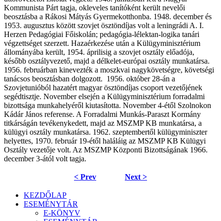
Kommunista Párt tagja, okleveles tanítóként került nevelői
beosztásba a Rákosi Mátyás Gyermekotthonba. 1948. december és
1953. augusztus között szovjet ösztöndíjas volt a leningrádi A. I.
Herzen Pedagógiai Főiskolán; pedagógia-lélektan-logika tanári
végzettséget szerzett. Hazaérkezése után a Külügyminisztérium
állományába került, 1954. áprilisig a szovjet osztály előadója,
később osztályvezető, majd a délkelet-európai osztály munkatársa.
1956. februárban kinevezték a moszkvai nagykövetségre, követségi
tanácsos beosztásban dolgozott.
1956. október 28-án a
Szovjetunióból hazatért magyar ösztöndíjas csoport vezetőjének
segédtisztje. November elsején a Külügyminisztérium forradalmi
bizottsága munkahelyéről kiutasította. November 4-étől Szolnokon
Kádár János referense. A Forradalmi Munkás-Paraszt Kormány
titkárságán tevékenykedett, majd az MSZMP KB munkatársa, a
külügyi osztály munkatársa. 1962. szeptembertől külügyminiszter
helyettes, 1970. február 19-étől haláláig az MSZMP KB Külügyi
Osztály vezetője volt. Az MSZMP Központi Bizottságának 1966.
december 3-ától volt tagja.
< Prev
Next >
KEZDŐLAP
ESEMÉNYTÁR
E-KÖNYV