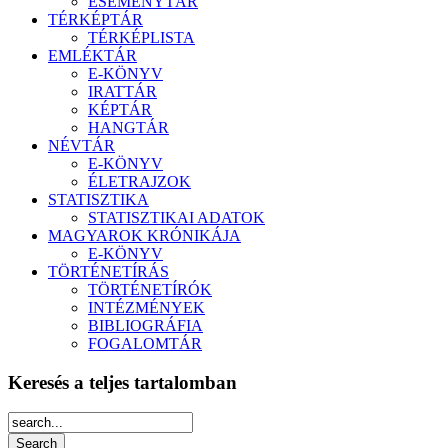
ESEMÉNYTÁR
TÉRKÉPTÁR
TÉRKÉPLISTA
EMLÉKTÁR
E-KÖNYV
IRATTÁR
KÉPTÁR
HANGTÁR
NÉVTÁR
E-KÖNYV
ÉLETRAJZOK
STATISZTIKA
STATISZTIKAI ADATOK
MAGYAROK KRÓNIKÁJA
E-KÖNYV
TÖRTÉNETÍRÁS
TÖRTÉNETÍRÓK
INTÉZMÉNYEK
BIBLIOGRÁFIA
FOGALOMTÁR
Keresés a teljes tartalomban