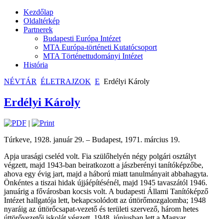
Kezdőlap
Oldaltérkép
Partnerek
Budapesti Európa Intézet
MTA Európa-történeti Kutatócsoport
MTA Történettudományi Intézet
História
NÉVTÁR
ÉLETRAJZOK
E
Erdélyi Károly
Erdélyi Károly
|
Túrkeve, 1928. január 29. – Budapest, 1971. március 19.
Apja urasági cseléd volt. Fia szülőhelyén négy polgári osztályt
végzett, majd 1943-ban beiratkozott a jászberényi tanítóképzőbe,
ahova egy évig jart, majd a háború miatt tanulmányait abbahagyta.
Önkéntes a tiszai hidak újjáépítésénél, majd 1945 tavaszától 1946.
januárig a fővárosban kocsis volt. A budapesti Állami Tanítóképző
Intézet hallgatója lett, bekapcsolódott az úttörőmozgalomba; 1948
nyaráig az úttörőcsapat-vezető és területi szervező, három hetes
úttörővezetői iskolát végzett. 1948. júniusban lett a Magyar