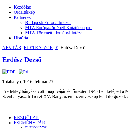
Kezdőlap
Oldaltérkép
Partnerek
Budapesti Európa Intézet
MTA Európa-történeti Kutatócsoport
MTA Történettudományi Intézet
História
NÉVTÁR
ÉLETRAJZOK
E
Erdész Dezső
Erdész Dezső
|
Tatabánya, 1916. február 25.
Eredetileg bányász volt, majd vájár és lőmester. 1945-ben belépet
Szénbányászati Tröszt XV. Bányaüzem üzemvezetőjeként dolgozott. A
KEZDŐLAP
ESEMÉNYTÁR
E-KÖNYV