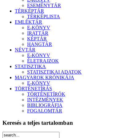
ESEMÉNYTÁR
TÉRKÉPTÁR
TÉRKÉPLISTA
EMLÉKTÁR
E-KÖNYV
IRATTÁR
KÉPTÁR
HANGTÁR
NÉVTÁR
E-KÖNYV
ÉLETRAJZOK
STATISZTIKA
STATISZTIKAI ADATOK
MAGYAROK KRÓNIKÁJA
E-KÖNYV
TÖRTÉNETÍRÁS
TÖRTÉNETÍRÓK
INTÉZMÉNYEK
BIBLIOGRÁFIA
FOGALOMTÁR
Keresés a teljes tartalomban