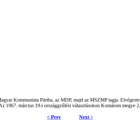
t a Magyar Kommunista Pártba, az MDP, majd az MSZMP tagja. Elvégez
z 1967. március 19-i országgyűlési választásokon Komárom megye 2. 
< Prev
Next >