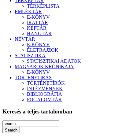
TÉRKÉPTÁR
TÉRKÉPLISTA
EMLÉKTÁR
E-KÖNYV
IRATTÁR
KÉPTÁR
HANGTÁR
NÉVTÁR
E-KÖNYV
ÉLETRAJZOK
STATISZTIKA
STATISZTIKAI ADATOK
MAGYAROK KRÓNIKÁJA
E-KÖNYV
TÖRTÉNETÍRÁS
TÖRTÉNETÍRÓK
INTÉZMÉNYEK
BIBLIOGRÁFIA
FOGALOMTÁR
Keresés a teljes tartalomban