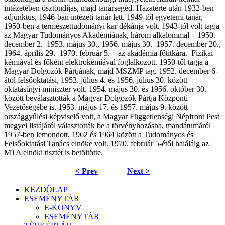
intézetében ösztöndíjas, majd tanársegéd. Hazatérte után 1932-ben
adjunktus, 1946-ban intézeti tanár lett. 1949-től egyetemi tanár,
1950-ben a természettudományi kar dékánja volt. 1943-tól volt tagja
az Magyar Tudományos Akadémiának, három alkalommal – 1950.
december 2.–1953. május 30., 1956. május 30.–1957. december 20.,
1964. április 29.–1970. február 5. – az akadémia főtitkára.
Fizikai
kémiával és főként elektrokémiával foglalkozott. 1950-től tagja a
Magyar Dolgozók Pártjának, majd MSZMP tag. 1952. december 6-
ától felsőoktatási, 1953. július 4. és 1956. július 30. között
oktatásügyi miniszter volt. 1954. május 30. és 1956. október 30.
között beválasztották a Magyar Dolgozók Pártja Központi
Vezetőségébe is. 1953. május 17. és 1957. május 9. között
országgyűlési képviselő volt, a Magyar Függetlenségi Népfront Pest
megyei listájáról választották be a törvényhozásba, mandátumáról
1957-ben lemondott. 1962 és 1964 között a Tudományos és
Felsőoktatási Tanács elnöke volt. 1970. február 5-étől haláláig az
MTA elnöki tisztét is betöltötte.
< Prev
Next >
KEZDŐLAP
ESEMÉNYTÁR
E-KÖNYV
ESEMÉNYTÁR