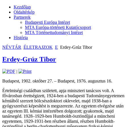
Kezdőlap
Oldaltérkép
Partnerek
Budapesti Európa Intézet
MTA Európa-történeti Kutatócsoport
MTA Történettudományi Intézet
História
NÉVTÁR
ÉLETRAJZOK
E
Erdey-Grúz Tibor
Erdey-Grúz Tibor
|
Budapest, 1902. október 27. – Budapest, 1976. augusztus 16.
Értelmiségi családban született, apja miniszteri tanácsos volt. A
fővárosban érettségizett, 1924-ben a budapesti Tudományegyetemen
kémiából szerzett bölcsészdoktori oklevelet, majd 1938-ban a
gyógyszerészi képesítést is megszerezte. Az egyetem elvégzése után
az egyetem III. kémiai intézetében dolgozott; gyakornok, majd
tanársegéd. 1928–1929-ben Humboldt-ösztöndíjjal a müncheni
egyetemen, 1929-1931-ben részben állami, részben Humboldt-
ösztöndíjjal a berlin-charlottenburgi műegyetem fizikai-kémiai