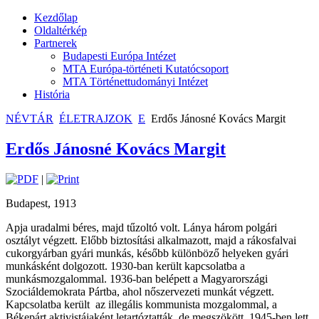
Kezdőlap
Oldaltérkép
Partnerek
Budapesti Európa Intézet
MTA Európa-történeti Kutatócsoport
MTA Történettudományi Intézet
História
NÉVTÁR
ÉLETRAJZOK
E
Erdős Jánosné Kovács Margit
Erdős Jánosné Kovács Margit
|
Budapest, 1913
Apja uradalmi béres, majd tűzoltó volt. Lánya három polgári
osztályt végzett. Előbb biztosítási alkalmazott, majd a rákosfalvai
cukorgyárban gyári munkás, később különböző helyeken gyári
munkásként dolgozott. 1930-ban került kapcsolatba a
munkásmozgalommal. 1936-ban belépett a Magyarországi
Szociáldemokrata Pártba, ahol nőszervezeti munkát végzett.
Kapcsolatba került az illegális kommunista mozgalommal, a
Békepárt aktivistájaként letartóztatták, de megszökött. 1945-ben lett