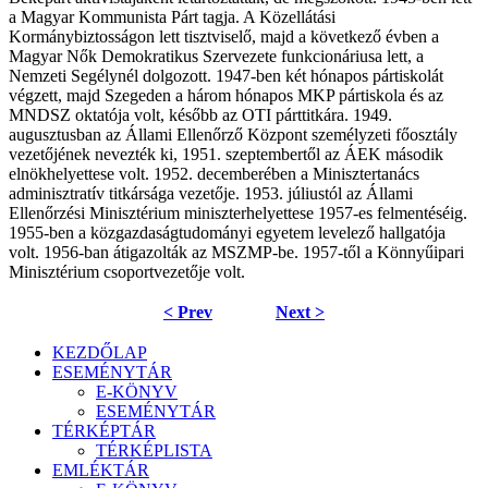
a Magyar Kommunista Párt tagja. A Közellátási
Kormánybiztosságon lett tisztviselő, majd a következő évben a
Magyar Nők Demokratikus Szervezete funkcionáriusa lett, a
Nemzeti Segélynél dolgozott. 1947-ben két hónapos pártiskolát
végzett, majd Szegeden a három hónapos MKP pártiskola és az
MNDSZ oktatója volt, később az OTI párttitkára. 1949.
augusztusban az Állami Ellenőrző Központ személyzeti főosztály
vezetőjének nevezték ki, 1951. szeptembertől az ÁEK második
elnökhelyettese volt. 1952. decemberében a Minisztertanács
adminisztratív titkársága vezetője. 1953. júliustól az Állami
Ellenőrzési Minisztérium miniszterhelyettese 1957-es felmentéséig.
1955-ben a közgazdaságtudományi egyetem levelező hallgatója
volt. 1956-ban átigazolták az MSZMP-be. 1957-től a Könnyűipari
Minisztérium csoportvezetője volt.
< Prev
Next >
KEZDŐLAP
ESEMÉNYTÁR
E-KÖNYV
ESEMÉNYTÁR
TÉRKÉPTÁR
TÉRKÉPLISTA
EMLÉKTÁR