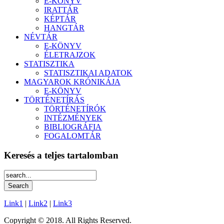
E-KÖNYV
IRATTÁR
KÉPTÁR
HANGTÁR
NÉVTÁR
E-KÖNYV
ÉLETRAJZOK
STATISZTIKA
STATISZTIKAI ADATOK
MAGYAROK KRÓNIKÁJA
E-KÖNYV
TÖRTÉNETÍRÁS
TÖRTÉNETÍRÓK
INTÉZMÉNYEK
BIBLIOGRÁFIA
FOGALOMTÁR
Keresés a teljes tartalomban
Link1
|
Link2
|
Link3
Copyright © 2018. All Rights Reserved.