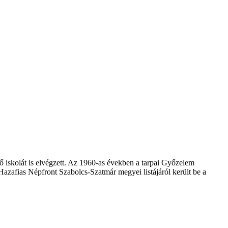
ő iskolát is elvégzett. Az 1960-as években a tarpai Győzelem
Hazafias Népfront Szabolcs-Szatmár megyei listájáról került be a