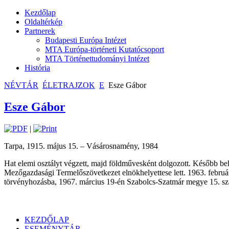
Kezdőlap
Oldaltérkép
Partnerek
Budapesti Európa Intézet
MTA Európa-történeti Kutatócsoport
MTA Történettudományi Intézet
História
NÉVTÁR
ÉLETRAJZOK
E
Esze Gábor
Esze Gábor
|
Tarpa, 1915. május 15. – Vásárosnamény, 1984
Hat elemi osztályt végzett, majd földművesként dolgozott. Később bel
Mezőgazdasági Termelőszövetkezet elnökhelyettese lett. 1963. február 
törvényhozásba, 1967. március 19-én Szabolcs-Szatmár megye 15. sz
KEZDŐLAP
ESEMÉNYTÁR