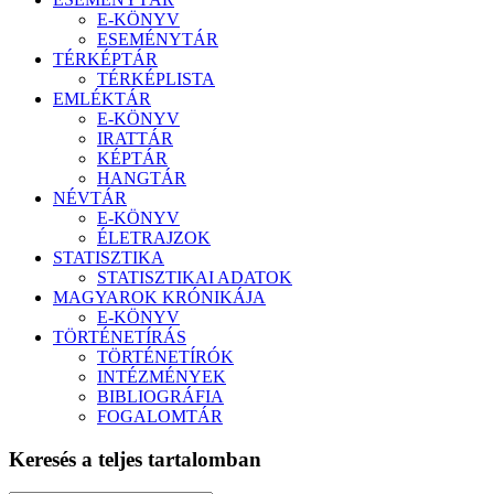
E-KÖNYV
ESEMÉNYTÁR
TÉRKÉPTÁR
TÉRKÉPLISTA
EMLÉKTÁR
E-KÖNYV
IRATTÁR
KÉPTÁR
HANGTÁR
NÉVTÁR
E-KÖNYV
ÉLETRAJZOK
STATISZTIKA
STATISZTIKAI ADATOK
MAGYAROK KRÓNIKÁJA
E-KÖNYV
TÖRTÉNETÍRÁS
TÖRTÉNETÍRÓK
INTÉZMÉNYEK
BIBLIOGRÁFIA
FOGALOMTÁR
Keresés a teljes tartalomban