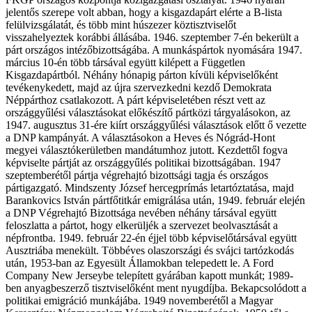
jelentős szerepe volt abban, hogy a kisgazdapárt elérte a B-lista
felülvizsgálatát, és több mint húszezer köztisztviselőt
visszahelyeztek korábbi állásába. 1946. szeptember 7-én bekerült a
párt országos intézőbizottságába. A munkáspártok nyomására 1947.
március 10-én több társával együtt kilépett a Független
Kisgazdapártból. Néhány hónapig párton kívüli képviselőként
tevékenykedett, majd az újra szervezkedni kezdő Demokrata
Néppárthoz csatlakozott. A párt képviseletében részt vett az
országgyűlési választásokat előkészítő pártközi tárgyalásokon, az
1947. augusztus 31-ére kiírt országgyűlési választások előtt ő vezette
a DNP kampányát. A választásokon a Heves és Nógrád-Hont
megyei választókerületben mandátumhoz jutott. Kezdettől fogva
képviselte pártját az országgyűlés politikai bizottságában. 1947
szeptemberétől pártja végrehajtó bizottsági tagja és országos
pártigazgató. Mindszenty József hercegprímás letartóztatása, majd
Barankovics István pártfőtitkár emigrálása után, 1949. február elején
a DNP Végrehajtó Bizottsága nevében néhány társával együtt
feloszlatta a pártot, hogy elkerüljék a szervezet beolvasztását a
népfrontba. 1949. február 22-én éjjel több képviselőtársával együtt
Ausztriába menekült. Többéves olaszországi és svájci tartózkodás
után, 1953-ban az Egyesült Államokban telepedett le. A Ford
Company New Jerseybe telepített gyárában kapott munkát; 1989-
ben anyagbeszerző tisztviselőként ment nyugdíjba. Bekapcsolódott a
politikai emigráció munkájába. 1949 novemberétől a Magyar