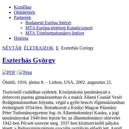
Kezdőlap
Oldaltérkép
Partnerek
Budapesti Európa Intézet
MTA Európa-történeti Kutatócsoport
MTA Történettudományi Intézet
História
NÉVTÁR
ÉLETRAJZOK
E
Eszterhás György
Eszterhás György
|
Ólubló, 1916. június 8. – Lisbon, USA, 2002. augusztus 22.
Tisztviselő családban született. Középiskolai tanulmányait a
debreceni piarista gimnáziumban és a makói Állami Csanád Vezér
Reálgimnáziumban folytatta, végül a győri bencés főgimnáziumban
érettségizett 1934-ben. Beiratkozott a Királyi Magyar Pázmány
Péter Tudományegyetem Jog- és Államtudományi Karára, a jogi
tanulmányokat 1940-ben fejezte be; az államtudományi oklevelet
1942-ben Pécsett szerezte meg. 1937-ben köztisztviselői pályára
lépett; a Belügyminisztérium szociális osztályán előadó lett. Antall