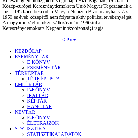
Keresztény Népmozgalom Végrehajtó Bizottságának, 1950-től a
Közép-európai Kereszténydemokrata Unió Magyar Tagozatának a
tagja. 1950-ben bekerült a Magyar Nemzeti Bizottmányba is. Az
1950-es évek közepétől nem folytatta aktív politikai tevékenységét.
A magyarországi rendszerváltozás után, 1990-től a
Kereszténydemokrata Néppárt intézőbizottsági tagja.
< Prev
KEZDŐLAP
ESEMÉNYTÁR
E-KÖNYV
ESEMÉNYTÁR
TÉRKÉPTÁR
TÉRKÉPLISTA
EMLÉKTÁR
E-KÖNYV
IRATTÁR
KÉPTÁR
HANGTÁR
NÉVTÁR
E-KÖNYV
ÉLETRAJZOK
STATISZTIKA
STATISZTIKAI ADATOK