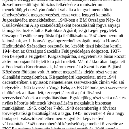
József menekültügyi főbiztos felkérésére a minisztérium
menekültügyi osztályán önként vállalta a lengyel menekültek
elhelyezésének megszervezését, részt vett a lengyel katonák
Jugoszláviába menekítésében. 1940-ben a BM Országos Nép- és
Családvédelmi Alap szakelőadójaként beosztásánál fogva anyagi
támogatást biztosított a Katolikus Agrárifjúsági Legényegyletek
Országos Testülete népfőiskolája felállításához. 1941-ben bevonult
katonának, az 1. honvéd gyalogezrednél szolgált, majd a Honvéd
Haditudósító Századhoz osztották be, később tiszti iskolára került.
1944-ben az Országos Szociális Felügyelőségen dolgozott. 1937-
ben belépett a Független Kisgazdapártba, s egyetemista társai között
aktív propagandát fejtett ki a párt mellett. Már diákkorában tagja lett
a Foederatio Emericanának, három éven át a Szent István Bajtársi
Közösség főtitkára volt. A német megszállás idején részt vett az
ellenállási mozgalomban. Kisgazdapárti kapcsolatai miatt 1944
decemberében a nyilasok németellenes szervezkedés címén vád alá
helyezték. 1945 tavaszán Varga Béla, az FKGP budapesti szervezete
elnökének a titkára lett, szerepet játszott a párt fővárosi
szervezkedésének a megindításában. Egyidejűleg részt vett a náci és
nyilas háborús bűntettek kivizsgálására megalakult bizottság
munkájában. 1945. október 7-étől 1948 decemberéig a főváros
törvényhatósági bizottságának a tagja. 1945. november 4-én a nagy-
budapesti választókerületben nemzetgyűlési képviselővé
választották. 1945 novemberétől képviselősége mellett ő vezette az
FKGP országos központja közigazgatási osztályát. 1946 nyarán