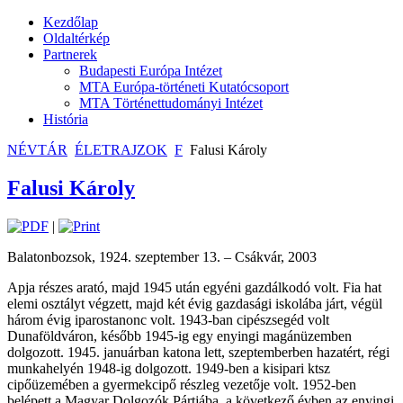
Kezdőlap
Oldaltérkép
Partnerek
Budapesti Európa Intézet
MTA Európa-történeti Kutatócsoport
MTA Történettudományi Intézet
História
NÉVTÁR
ÉLETRAJZOK
F
Falusi Károly
Falusi Károly
|
Balatonbozsok, 1924. szeptember 13. – Csákvár, 2003
Apja részes arató, majd 1945 után egyéni gazdálkodó volt. Fia hat
elemi osztályt végzett, majd két évig gazdasági iskolába járt, végül
három évig iparostanonc volt. 1943-ban cipészsegéd volt
Dunaföldváron, később 1945-ig egy enyingi magánüzemben
dolgozott. 1945. januárban katona lett, szeptemberben hazatért, régi
munkahelyén 1948-ig dolgozott. 1949-ben a kisipari ktsz
cipőüzemében a gyermekcipő részleg vezetője volt. 1952-ben
belépett a Magyar Dolgozók Pártjába, a következő évben az enyingi