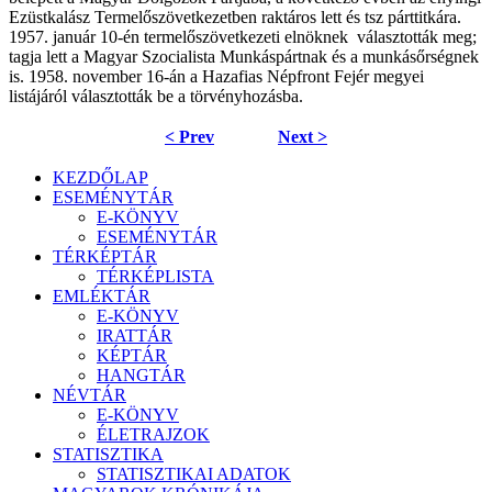
Ezüstkalász Termelőszövetkezetben raktáros lett és tsz párttitkára.
1957. január 10-én termelőszövetkezeti elnöknek választották meg;
tagja lett a Magyar Szocialista Munkáspártnak és a munkásőrségnek
is. 1958. november 16-án a Hazafias Népfront Fejér megyei
listájáról választották be a törvényhozásba.
< Prev
Next >
KEZDŐLAP
ESEMÉNYTÁR
E-KÖNYV
ESEMÉNYTÁR
TÉRKÉPTÁR
TÉRKÉPLISTA
EMLÉKTÁR
E-KÖNYV
IRATTÁR
KÉPTÁR
HANGTÁR
NÉVTÁR
E-KÖNYV
ÉLETRAJZOK
STATISZTIKA
STATISZTIKAI ADATOK