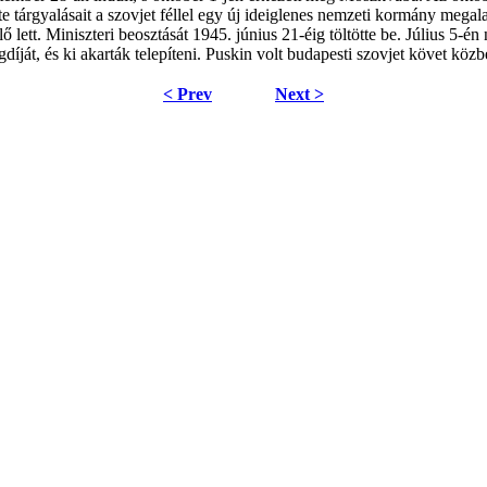
e tárgyalásait a szovjet féllel egy új ideiglenes nemzeti kormány meg
 lett. Miniszteri beosztását 1945. június 21-éig töltötte be. Július 5-én 
ját, és ki akarták telepíteni. Puskin volt budapesti szovjet követ köz
< Prev
Next >