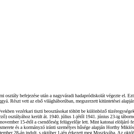
umi osztály befejezése után a nagyváradi hadapródiskolát végezte el.
á. Részt vett az első világháborúban, megszerzett kitüntetései alapján 
években vezérkari tiszti beosztásokat töltött be különböző tüzéregysé
osztályához került át. 1940. július 1-jétől 1941. június 23-ig tábornoki
ember 15-étől a csendőrség felügyelője lett. Mint katonai elöljáró fe
yismerete és a kormányzó iránti személyes hűsége alapján Horthy Mikló
tember 28-án indult, s október 1-jén érkezett meg Moszkvába. Az októbe