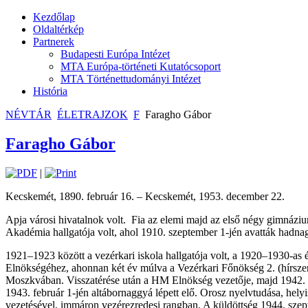
Kezdőlap
Oldaltérkép
Partnerek
Budapesti Európa Intézet
MTA Európa-történeti Kutatócsoport
MTA Történettudományi Intézet
História
NÉVTÁR
ÉLETRAJZOK
F
Faragho Gábor
Faragho Gábor
|
Kecskemét, 1890. február 16. – Kecskemét, 1953. december 22.
Apja városi hivatalnok volt.
Fia az elemi majd az első négy gimnázi
Akadémia hallgatója volt, ahol 1910. szeptember 1-jén avatták hadnaggy
1921–1923 között a vezérkari iskola hallgatója volt, a 1920–1930-as 
Elnökségéhez, ahonnan két év múlva a Vezérkari Főnökség 2. (hírszerző) 
Moszkvában. Visszatérése után a HM Elnökség vezetője, majd 1942. nov
1943. február 1-jén altábornaggyá lépett elő. Orosz nyelvtudása, hel
vezetésével, immáron vezérezredesi rangban. A küldöttség 1944. szep