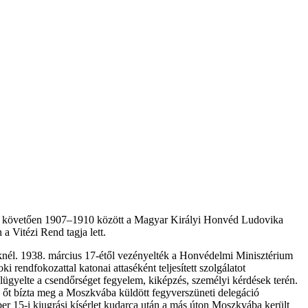
 Ezt követően 1907–1910 között a Magyar Királyi Honvéd Ludovika
a Vitézi Rend tagja lett.
geknél. 1938. március 17-étől vezényelték a Honvédelmi Minisztérium
 rendfokozattal katonai attaséként teljesített szolgálatot
lügyelte a csendőrséget fegyelem, kiképzés, személyi kérdések terén.
s őt bízta meg a Moszkvába küldött fegyverszüneti delegáció
r 15-i kiugrási kísérlet kudarca után a más úton Moszkvába került