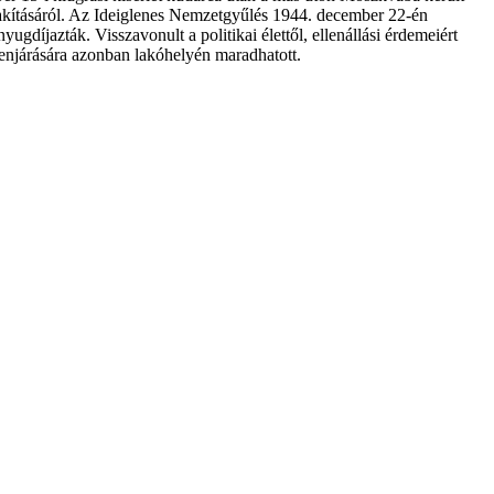
alakításáról. Az Ideiglenes Nemzetgyűlés 1944. december 22-én
nyugdíjazták. Visszavonult a politikai élettől, ellenállási érdemeiért
benjárására azonban lakóhelyén maradhatott.