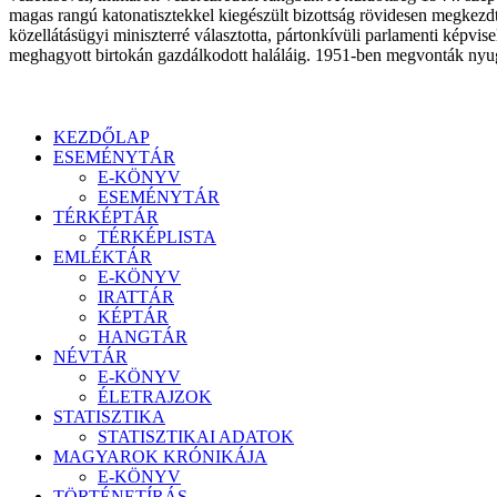
magas rangú katonatisztekkel kiegészült bizottság rövidesen megkezdt
közellátásügyi miniszterré választotta, pártonkívüli parlamenti képviselő
meghagyott birtokán gazdálkodott haláláig. 1951-ben megvonták nyugdí
KEZDŐLAP
ESEMÉNYTÁR
E-KÖNYV
ESEMÉNYTÁR
TÉRKÉPTÁR
TÉRKÉPLISTA
EMLÉKTÁR
E-KÖNYV
IRATTÁR
KÉPTÁR
HANGTÁR
NÉVTÁR
E-KÖNYV
ÉLETRAJZOK
STATISZTIKA
STATISZTIKAI ADATOK
MAGYAROK KRÓNIKÁJA
E-KÖNYV
TÖRTÉNETÍRÁS