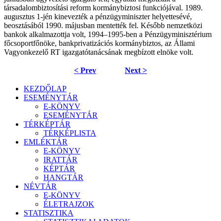
társadalombiztosítási reform kormánybiztosi funkciójával. 1989.
augusztus 1-jén kinevezték a pénzügyminiszter helyettesévé,
beosztásából 1990. májusban mentették fel. Később nemzetközi
bankok alkalmazottja volt, 1994–1995-ben a Pénzügyminisztérium
főcsoportfőnöke, bankprivatizációs kormánybiztos, az Állami
Vagyonkezelő RT igazgatótanácsának megbízott elnöke volt.
< Prev
Next >
KEZDŐLAP
ESEMÉNYTÁR
E-KÖNYV
ESEMÉNYTÁR
TÉRKÉPTÁR
TÉRKÉPLISTA
EMLÉKTÁR
E-KÖNYV
IRATTÁR
KÉPTÁR
HANGTÁR
NÉVTÁR
E-KÖNYV
ÉLETRAJZOK
STATISZTIKA