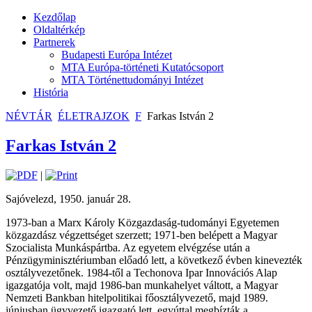
Kezdőlap
Oldaltérkép
Partnerek
Budapesti Európa Intézet
MTA Európa-történeti Kutatócsoport
MTA Történettudományi Intézet
História
NÉVTÁR
ÉLETRAJZOK
F
Farkas István 2
Farkas István 2
|
Sajóvelezd, 1950. január 28.
1973-ban a Marx Károly Közgazdaság-tudományi Egyetemen
közgazdász végzettséget szerzett; 1971-ben belépett a Magyar
Szocialista Munkáspártba. Az egyetem elvégzése után a
Pénzügyminisztériumban előadó lett, a következő évben kinevezték
osztályvezetőnek. 1984-től a Techonova Ipar Innovációs Alap
igazgatója volt, majd 1986-ban munkahelyet váltott, a Magyar
Nemzeti Bankban hitelpolitikai főosztályvezető, majd 1989.
júniusban ügyvezető igazgató lett, egyúttal megbízták a