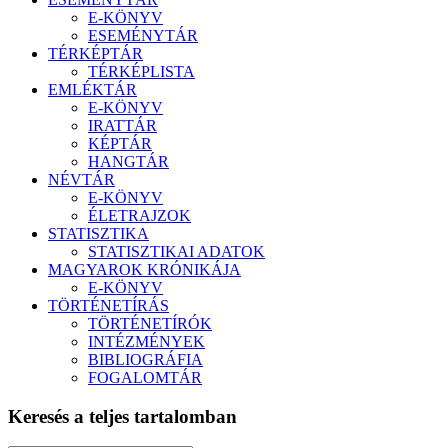
E-KÖNYV
ESEMÉNYTÁR
TÉRKÉPTÁR
TÉRKÉPLISTA
EMLÉKTÁR
E-KÖNYV
IRATTÁR
KÉPTÁR
HANGTÁR
NÉVTÁR
E-KÖNYV
ÉLETRAJZOK
STATISZTIKA
STATISZTIKAI ADATOK
MAGYAROK KRÓNIKÁJA
E-KÖNYV
TÖRTÉNETÍRÁS
TÖRTÉNETÍRÓK
INTÉZMÉNYEK
BIBLIOGRÁFIA
FOGALOMTÁR
Keresés a teljes tartalomban