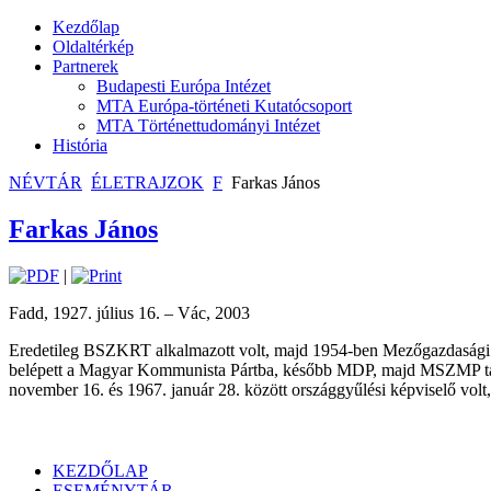
Kezdőlap
Oldaltérkép
Partnerek
Budapesti Európa Intézet
MTA Európa-történeti Kutatócsoport
MTA Történettudományi Intézet
História
NÉVTÁR
ÉLETRAJZOK
F
Farkas János
Farkas János
|
Fadd, 1927. július 16. – Vác, 2003
Eredetileg BSZKRT alkalmazott volt, majd 1954-ben Mezőgazdasági Ak
belépett a Magyar Kommunista Pártba, később MDP, majd MSZMP tag. 1
november 16. és 1967. január 28. között országgyűlési képviselő volt
KEZDŐLAP
ESEMÉNYTÁR