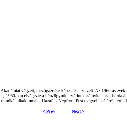
adémiát végzett, mezőgazdász képesítést szerzett. Az 1960-as évek el
960-ban elvégezte a Pénzügyminisztérium számviteli szakiskola állami
, mindkét alkalommal a Hazafias Népfront Pest megyei listájáról került
< Prev
Next >