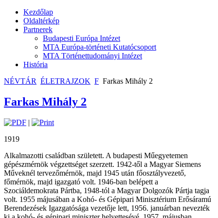
Kezdőlap
Oldaltérkép
Partnerek
Budapesti Európa Intézet
MTA Európa-történeti Kutatócsoport
MTA Történettudományi Intézet
História
NÉVTÁR
ÉLETRAJZOK
F
Farkas Mihály 2
Farkas Mihály 2
|
1919
Alkalmazotti családban született. A budapesti Műegyetemen
gépészmérnök végzettséget szerzett. 1942-től a Magyar Siemens
Műveknél tervezőmérnök, majd 1945 után főosztályvezető,
főmérnök, majd igazgató volt. 1946-ban belépett a
Szociáldemokrata Pártba, 1948-tól a Magyar Dolgozók Pártja tagja
volt. 1955 májusában a Kohó- és Gépipari Minisztérium Erősáramú
Berendezések Igazgatósága vezetője lett, 1956. januárban nevezték
ki a kohó- és gépipari miniszter helyettesévé, 1957. májusban