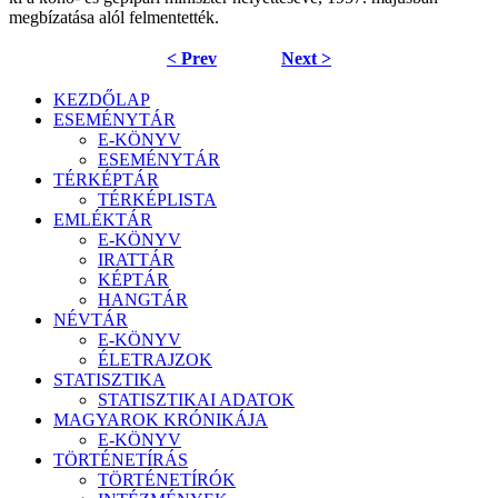
megbízatása alól felmentették.
< Prev
Next >
KEZDŐLAP
ESEMÉNYTÁR
E-KÖNYV
ESEMÉNYTÁR
TÉRKÉPTÁR
TÉRKÉPLISTA
EMLÉKTÁR
E-KÖNYV
IRATTÁR
KÉPTÁR
HANGTÁR
NÉVTÁR
E-KÖNYV
ÉLETRAJZOK
STATISZTIKA
STATISZTIKAI ADATOK
MAGYAROK KRÓNIKÁJA
E-KÖNYV
TÖRTÉNETÍRÁS
TÖRTÉNETÍRÓK