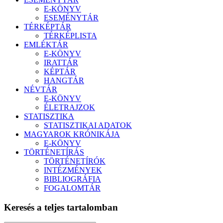
E-KÖNYV
ESEMÉNYTÁR
TÉRKÉPTÁR
TÉRKÉPLISTA
EMLÉKTÁR
E-KÖNYV
IRATTÁR
KÉPTÁR
HANGTÁR
NÉVTÁR
E-KÖNYV
ÉLETRAJZOK
STATISZTIKA
STATISZTIKAI ADATOK
MAGYAROK KRÓNIKÁJA
E-KÖNYV
TÖRTÉNETÍRÁS
TÖRTÉNETÍRÓK
INTÉZMÉNYEK
BIBLIOGRÁFIA
FOGALOMTÁR
Keresés a teljes tartalomban