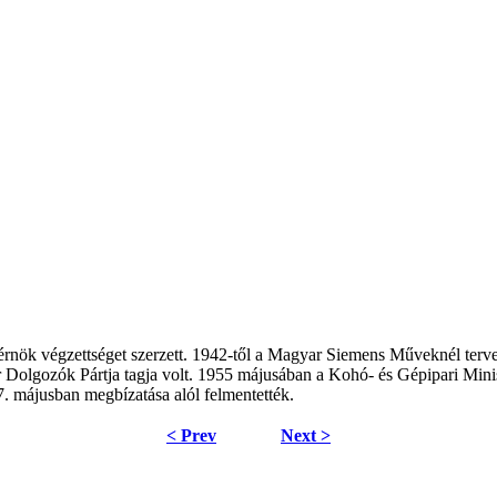
rnök végzettséget szerzett. 1942-től a Magyar Siemens Műveknél terv
r Dolgozók Pártja tagja volt. 1955 májusában a Kohó- és Gépipari Min
7. májusban megbízatása alól felmentették.
< Prev
Next >