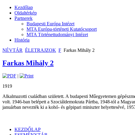
Kezdőlap
Oldaltérkép
Partnerek
Budapesti Európa Intézet
MTA Európa-történeti Kutatócsoport
MTA Történettudományi Intézet
História
NÉVTÁR
ÉLETRAJZOK
F
Farkas Mihály 2
Farkas Mihály 2
|
1919
Alkalmazotti családban született. A budapesti Műegyetemen gépészmé
volt. 1946-ban belépett a Szociáldemokrata Pártba, 1948-tól a Magya
januárban nevezték ki a kohó- és gépipari miniszter helyettesévé, 195
KEZDŐLAP
ESEMÉNYTÁR