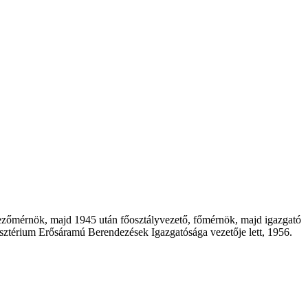
ezőmérnök, majd 1945 után főosztályvezető, főmérnök, majd igazgató
isztérium Erősáramú Berendezések Igazgatósága vezetője lett, 1956.