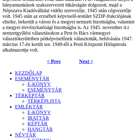
bányamunkások szakszervezeti titkárságán dolgozott, majd a
Népszava Kiadóvállalat vidéki szervezője, 1945 után cégvezetője
volt. 1945 után az erzsébeti képviselő-testület SZDP-frakciójának
elnöke, bekerült a városi és a megyei nemzeti bizottságba, valamint
a megyei törvényhatósági bizottságba is. Az 1945. november 4-i
nemzetgyűlési választásokon a Pest és Bács vármegyei
választókerületben pótképviselőnek választották, behívására 1947.
március 17-én került sor. 1949-től a Pesti Központi Hírlapiroda
alkalmazottja volt.
< Prev
Next >
KEZDŐLAP
ESEMÉNYTÁR
E-KÖNYV
ESEMÉNYTÁR
TÉRKÉPTÁR
TÉRKÉPLISTA
EMLÉKTÁR
E-KÖNYV
IRATTÁR
KÉPTÁR
HANGTÁR
NÉVTÁR