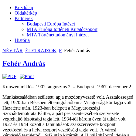
Kezdőlap
Oldaltérkép
Partnerek
Budapesti Európa Intézet
MTA Európa-történeti Kutatócsoport
MTA Történettudományi Intézet
História
NÉVTÁR
ÉLETRAJZOK
F
Fehér András
Fehér András
|
Kunszentmiklós, 1902. augusztus 2. – Budapest, 1967. december 2.
Munkáscsaládban született, apja mozdonyvezető volt. Asztalossegéd
lett, 1920-ban Bécsben élt emigrációban a Világosság-kör tagja volt.
Hazatérte után, 1923-ban belépett a Magyarországi
Szociáldemokrata Pártba, a párt pestszenterzsébeti szervezete
végrehajtó bizottsági tagja lett, 1934-től három éven át titkár volt.
1927 és 1944 között a famunkások szakszervezete központi
vezetőségi és a helyi csoport vezetőségi tagja volt.
A városi
képviselő-testületből 1942 után kizárták. A II. világháború idején a