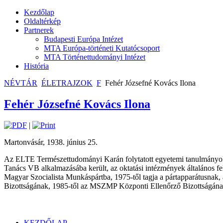
Kezdőlap
Oldaltérkép
Partnerek
Budapesti Európa Intézet
MTA Európa-történeti Kutatócsoport
MTA Történettudományi Intézet
História
NÉVTÁR
ÉLETRAJZOK
F
Fehér Józsefné Kovács Ilona
Fehér Józsefné Kovács Ilona
|
Martonvásár, 1938. június 25.
Az ELTE Természettudományi Karán folytatott egyetemi tanulmányokat.
Tanács VB alkalmazásába került, az oktatási intézmények általános f
Magyar Szocialista Munkáspártba, 1975-től tagja a pártapparátusnak, a
Bizottságának, 1985-től az MSZMP Központi Ellenőrző Bizottságának 
KEZDŐLAP