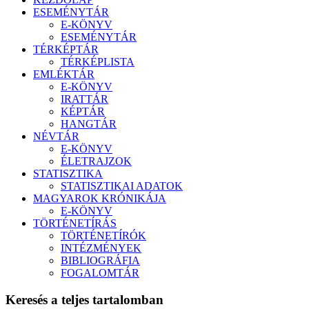
ESEMÉNYTÁR
E-KÖNYV
ESEMÉNYTÁR
TÉRKÉPTÁR
TÉRKÉPLISTA
EMLÉKTÁR
E-KÖNYV
IRATTÁR
KÉPTÁR
HANGTÁR
NÉVTÁR
E-KÖNYV
ÉLETRAJZOK
STATISZTIKA
STATISZTIKAI ADATOK
MAGYAROK KRÓNIKÁJA
E-KÖNYV
TÖRTÉNETÍRÁS
TÖRTÉNETÍRÓK
INTÉZMÉNYEK
BIBLIOGRÁFIA
FOGALOMTÁR
Keresés a teljes tartalomban