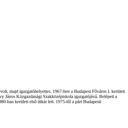
olt, majd igazgatóhelyettes. 1967-ben a Budapest Főváros I. kerületi
alvy János Közgazdasági Szakközépiskola igazgatójává. Belépett a
-ban kerületi első titkár lett. 1975-től a párt Budapesti