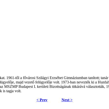
 1961-től a fővárosi Szilágyi Erzsébet Gimnáziumban tanított; tanár v
elügyelője, majd vezető felügyelője volt. 1973-ban nevezték ki a Hunf
z MSZMP Budapest I. kerületi Bizottságának titkárává választották, 1980
is tagja volt.
< Prev
Next >