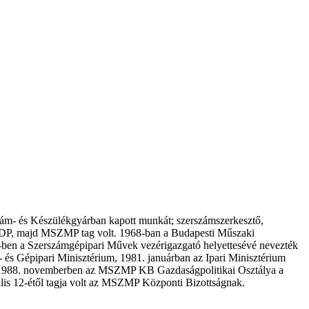
ám- és Készülékgyárban kapott munkát; szerszámszerkesztő,
 MDP, majd MSZMP tag volt. 1968-ban a Budapesti Műszaki
-ben a Szerszámgépipari Művek vezérigazgató helyettesévé nevezték
- és Gépipari Minisztérium, 1981. januárban az Ipari Minisztérium
vá. 1988. novemberben az MSZMP KB Gazdaságpolitikai Osztálya a
ilis 12-étől tagja volt az MSZMP Központi Bizottságnak.