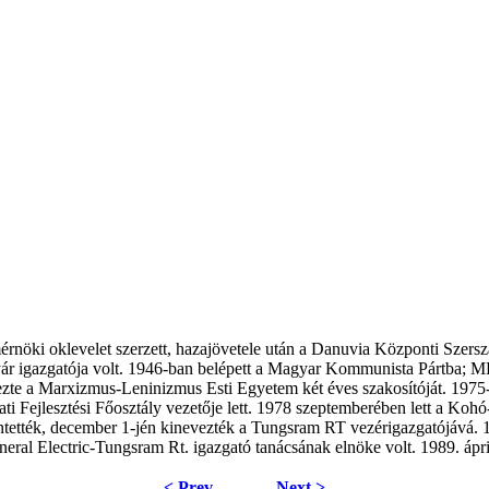
ki oklevelet szerzett, hazajövetele után a Danuvia Központi Szersz
gyár igazgatója volt. 1946-ban belépett a Magyar Kommunista Pártba;
zte a Marxizmus-Leninizmus Esti Egyetem két éves szakosítóját. 1975
 Fejlesztési Főosztály vezetője lett. 1978 szeptemberében lett a Kohó
lmentették, december 1-jén kinevezték a Tungsram RT vezérigazgatójá
neral Electric-Tungsram Rt. igazgató tanácsának elnöke volt. 1989. ápr
< Prev
Next >