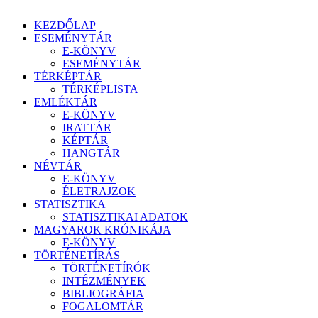
KEZDŐLAP
ESEMÉNYTÁR
E-KÖNYV
ESEMÉNYTÁR
TÉRKÉPTÁR
TÉRKÉPLISTA
EMLÉKTÁR
E-KÖNYV
IRATTÁR
KÉPTÁR
HANGTÁR
NÉVTÁR
E-KÖNYV
ÉLETRAJZOK
STATISZTIKA
STATISZTIKAI ADATOK
MAGYAROK KRÓNIKÁJA
E-KÖNYV
TÖRTÉNETÍRÁS
TÖRTÉNETÍRÓK
INTÉZMÉNYEK
BIBLIOGRÁFIA
FOGALOMTÁR