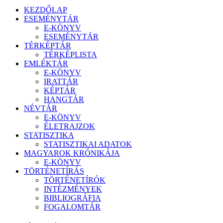
KEZDŐLAP
ESEMÉNYTÁR
E-KÖNYV
ESEMÉNYTÁR
TÉRKÉPTÁR
TÉRKÉPLISTA
EMLÉKTÁR
E-KÖNYV
IRATTÁR
KÉPTÁR
HANGTÁR
NÉVTÁR
E-KÖNYV
ÉLETRAJZOK
STATISZTIKA
STATISZTIKAI ADATOK
MAGYAROK KRÓNIKÁJA
E-KÖNYV
TÖRTÉNETÍRÁS
TÖRTÉNETÍRÓK
INTÉZMÉNYEK
BIBLIOGRÁFIA
FOGALOMTÁR