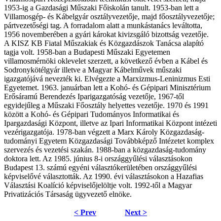
1953-ig a Gazdasági Műszaki Főiskolán tanult. 1953-ban lett a
Villamosgép- és Kábelgyár osztályvezetője, majd főosztályvezetője;
pártvezetőségi tag. A forradalom alatt a munkástanács leváltotta,
1956 novemberében a gyári károkat kivizsgáló bizottság vezetője.
A KISZ KB Fiatal Műszakiak és Közgazdászok Tanácsa alapító
tagja volt. 1958-ban a Budapesti Műszaki Egyetemen
villamosmérnöki oklevelet szerzett, a következő évben a Kábel és
Sodronykötélgyár illetve a Magyar Kábelművek műszaki
igazgatójává nevezték ki. Elvégezte a Marxizmus-Leninizmus Esti
Egyetemet. 1963. januárban lett a Kohó- és Gépipari Minisztérium
Erősáramú Berendezés Iparigazgatóság vezetője, 1967-től
egyidejűleg a Műszaki Főosztály helyettes vezetője. 1970 és 1991
között a Kohó- és Gépipari Tudományos Informatikai és
Ipargazdasági Központ, illetve az Ipari Informatikai Központ intézeti
vezérigazgatója. 1978-ban végzett a Marx Károly Közgazdaság-
tudományi Egyetem Közgazdasági Továbbképző Intézetet komplex
szervezés és vezetési szakán. 1988-ban a közgazdaság-tudomány
doktora lett. Az 1985. június 8-i országgyűlési választásokon
Budapest 13. számú egyéni választókerületében országgyűlési
képviselővé választották. Az 1990. évi választásokon a Hazafias
Választási Koalíció képviselőjelöltje volt. 1992-től a Magyar
Privatizációs Társaság ügyvezető elnöke.
< Prev
Next >