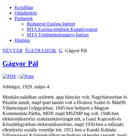
Kezdőlap
Oldaltérkép
Partnerek
Budapesti Európa Intézet
MTA Európa-történeti Kutatócsoport
MTA Történettudományi Intézet
História
NÉVTÁR
ÉLETRAJZOK
G
Gágyor Pál
Gágyor Pál
|
Jobbágyi, 1929. május 4.
Munkáscsaládban született, apja bányász volt. Nagybátonyban és
Pásztón tanult, majd ipari tanuló volt a fővárosi Szabó és Mátéffi
Villamosipari Gépgyárban, 1945-ben belépett a Magyar
Kommunista Pártba, MDP, majd MSZMP tag volt. 1948-ban
elektroműszerész szakmunkásvizsgát tett, a Ganz Kapcsoló-és
Készülékgyárban elektroműszerésze, majd 1950-ben a műszaki
ellenőrzési osztály vezetője lett. 1951-ben a Kandó Kálmán
Villamosipari Középiskolában technikusi oklevelet szerzett, majd