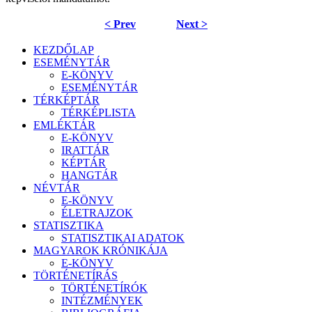
< Prev
Next >
KEZDŐLAP
ESEMÉNYTÁR
E-KÖNYV
ESEMÉNYTÁR
TÉRKÉPTÁR
TÉRKÉPLISTA
EMLÉKTÁR
E-KÖNYV
IRATTÁR
KÉPTÁR
HANGTÁR
NÉVTÁR
E-KÖNYV
ÉLETRAJZOK
STATISZTIKA
STATISZTIKAI ADATOK
MAGYAROK KRÓNIKÁJA
E-KÖNYV
TÖRTÉNETÍRÁS
TÖRTÉNETÍRÓK
INTÉZMÉNYEK