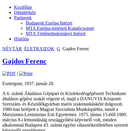
Kezdőlap
Oldaltérkép
Partnerek
Budapesti Európa Intézet
MTA Európa-történeti Kutatócsoport
MTA Történettudományi Intézet
História
NÉVTÁR
ÉLETRAJZOK
G
Gajdos Ferenc
Gajdos Ferenc
|
Esztergom, 1937. január 28.
A 6. számú Általános Gépipari és Közlekedésgépészeti Technikum
általános gépész szakát végezte el, majd a DANUVIA Központi
Szerszám- és Készülékgyárban marós szakmunkásként dolgozott.
1980-ban belépett a Magyar Szocialista Munkáspártba, tanult a
Marxizmus-Leninizmus Esti Egyetemen. 1975. június 15-étől 1989.
március 8-i lemondásáig országgyűlési képviselő volt, minden
alkalommal Budapest 43. számú egyéni választókerületében szerzett
képviselői mandátumot.