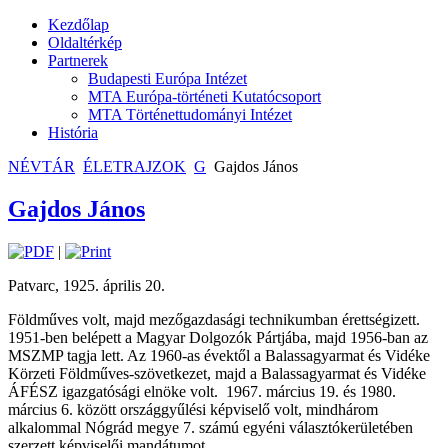
Kezdőlap
Oldaltérkép
Partnerek
Budapesti Európa Intézet
MTA Európa-történeti Kutatócsoport
MTA Történettudományi Intézet
História
NÉVTÁR
ÉLETRAJZOK
G
Gajdos János
Gajdos János
|
Patvarc, 1925. április 20.
Földműves volt, majd mezőgazdasági technikumban érettségizett.
1951-ben belépett a Magyar Dolgozók Pártjába, majd 1956-ban az
MSZMP tagja lett. Az 1960-as évektől a Balassagyarmat és Vidéke
Körzeti Földműves-szövetkezet, majd a Balassagyarmat és Vidéke
ÁFÉSZ igazgatósági elnöke volt.
1967. március 19. és 1980.
március 6. között országgyűlési képviselő volt, mindhárom
alkalommal Nógrád megye 7. számú egyéni választókerületében
szerzett képviselői mandátumot.