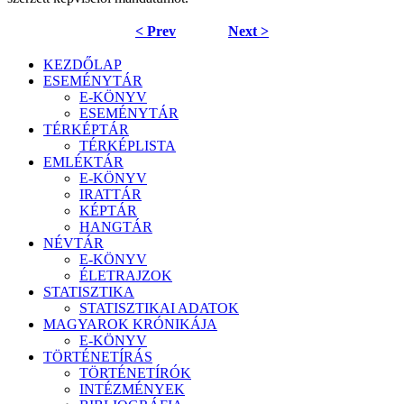
< Prev
Next >
KEZDŐLAP
ESEMÉNYTÁR
E-KÖNYV
ESEMÉNYTÁR
TÉRKÉPTÁR
TÉRKÉPLISTA
EMLÉKTÁR
E-KÖNYV
IRATTÁR
KÉPTÁR
HANGTÁR
NÉVTÁR
E-KÖNYV
ÉLETRAJZOK
STATISZTIKA
STATISZTIKAI ADATOK
MAGYAROK KRÓNIKÁJA
E-KÖNYV
TÖRTÉNETÍRÁS
TÖRTÉNETÍRÓK
INTÉZMÉNYEK