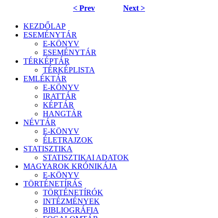
< Prev
Next >
KEZDŐLAP
ESEMÉNYTÁR
E-KÖNYV
ESEMÉNYTÁR
TÉRKÉPTÁR
TÉRKÉPLISTA
EMLÉKTÁR
E-KÖNYV
IRATTÁR
KÉPTÁR
HANGTÁR
NÉVTÁR
E-KÖNYV
ÉLETRAJZOK
STATISZTIKA
STATISZTIKAI ADATOK
MAGYAROK KRÓNIKÁJA
E-KÖNYV
TÖRTÉNETÍRÁS
TÖRTÉNETÍRÓK
INTÉZMÉNYEK
BIBLIOGRÁFIA