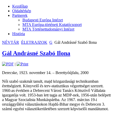
Kezdőlap
Oldaltérkép
Partnerek
Budapesti Európa Intézet
MTA Európa-történeti Kutatócsoport
MTA Történettudományi Intézet
História
NÉVTÁR
ÉLETRAJZOK
G
Gál Andrásné Szabó Ilona
Gál Andrásné Szabó Ilona
|
Derecske, 1923. november 14. – Berettyóújfalu, 2000
Női szabó szakmát tanult, majd közgazdasági technikumban
érettségizett. Könyvelő és terv-statisztikus végzettséget szerzett.
1960-as években a Debreceni Városi Tanács Kötszövő Vállalata
igazgatója volt. 1953-ban lett tagja az MDP-nek, 1956-után belépett
a Magyar Szocialista Munkáspártba. Az 1967. március 19-i
országgyűlési választásokon Hajdú-Bihar megye és Debrecen 3.
számú egyéni választókerületében szerzett képviselői mandátumot.