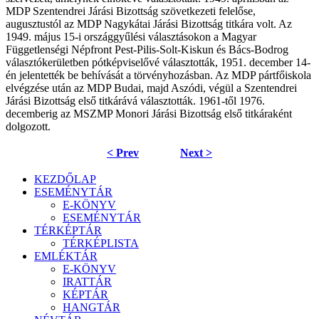
MDP Szentendrei Járási Bizottság szövetkezeti felelőse,
augusztustól az MDP Nagykátai Járási Bizottság titkára volt. Az
1949. május 15-i országgyűlési választásokon a Magyar
Függetlenségi Népfront Pest-Pilis-Solt-Kiskun és Bács-Bodrog
választókerületben pótképviselővé választották, 1951. december 14-
én jelentették be behívását a törvényhozásban. Az MDP pártfőiskola
elvégzése után az MDP Budai, majd Aszódi, végül a Szentendrei
Járási Bizottság első titkárává választották. 1961-től 1976.
decemberig az MSZMP Monori Járási Bizottság első titkáraként
dolgozott.
< Prev
Next >
KEZDŐLAP
ESEMÉNYTÁR
E-KÖNYV
ESEMÉNYTÁR
TÉRKÉPTÁR
TÉRKÉPLISTA
EMLÉKTÁR
E-KÖNYV
IRATTÁR
KÉPTÁR
HANGTÁR