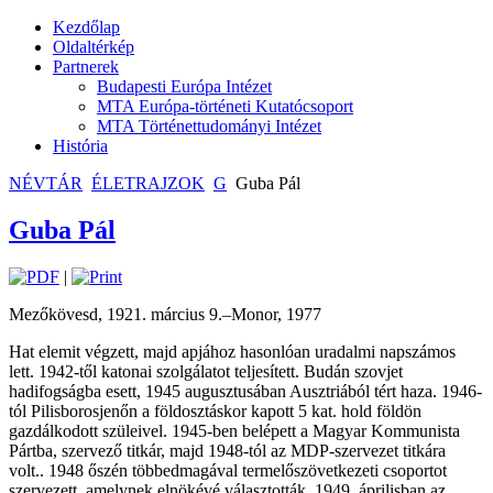
Kezdőlap
Oldaltérkép
Partnerek
Budapesti Európa Intézet
MTA Európa-történeti Kutatócsoport
MTA Történettudományi Intézet
História
NÉVTÁR
ÉLETRAJZOK
G
Guba Pál
Guba Pál
|
Mezőkövesd, 1921. március 9.–Monor, 1977
Hat elemit végzett, majd apjához hasonlóan uradalmi napszámos
lett. 1942-től katonai szolgálatot teljesített. Budán szovjet
hadifogságba esett, 1945 augusztusában Ausztriából tért haza. 1946-
tól Pilisborosjenőn a földosztáskor kapott 5 kat. hold földön
gazdálkodott szüleivel. 1945-ben belépett a Magyar Kommunista
Pártba, szervező titkár, majd 1948-tól az MDP-szervezet titkára
volt.. 1948 őszén többedmagával termelőszövetkezeti csoportot
szervezett, amelynek elnökévé választották. 1949. áprilisban az