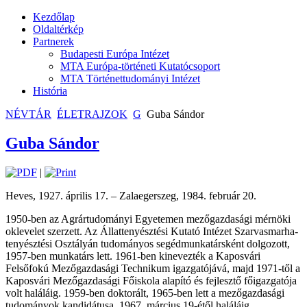
Kezdőlap
Oldaltérkép
Partnerek
Budapesti Európa Intézet
MTA Európa-történeti Kutatócsoport
MTA Történettudományi Intézet
História
NÉVTÁR
ÉLETRAJZOK
G
Guba Sándor
Guba Sándor
|
Heves, 1927. április 17. – Zalaegerszeg, 1984. február 20.
1950-ben az Agrártudományi Egyetemen mezőgazdasági mérnöki
oklevelet szerzett. Az Állattenyésztési Kutató Intézet Szarvasmarha-
tenyésztési Osztályán tudományos segédmunkatársként dolgozott,
1957-ben munkatárs lett. 1961-ben kinevezték a Kaposvári
Felsőfokú Mezőgazdasági Technikum igazgatójává, majd 1971-től a
Kaposvári Mezőgazdasági Főiskola alapító és fejlesztő főigazgatója
volt haláláig. 1959-ben doktorált, 1965-ben lett a mezőgazdasági
tudományok kandidátusa. 1967. március 19-étől haláláig