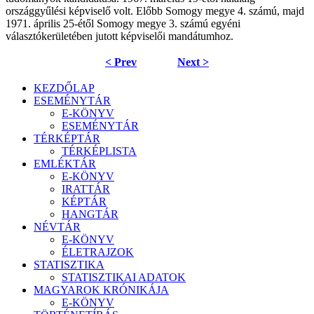
országgyűlési képviselő volt. Előbb Somogy megye 4. számú, majd
1971. április 25-étől Somogy megye 3. számú egyéni
választókerületében jutott képviselői mandátumhoz.
< Prev
Next >
KEZDŐLAP
ESEMÉNYTÁR
E-KÖNYV
ESEMÉNYTÁR
TÉRKÉPTÁR
TÉRKÉPLISTA
EMLÉKTÁR
E-KÖNYV
IRATTÁR
KÉPTÁR
HANGTÁR
NÉVTÁR
E-KÖNYV
ÉLETRAJZOK
STATISZTIKA
STATISZTIKAI ADATOK
MAGYAROK KRÓNIKÁJA
E-KÖNYV