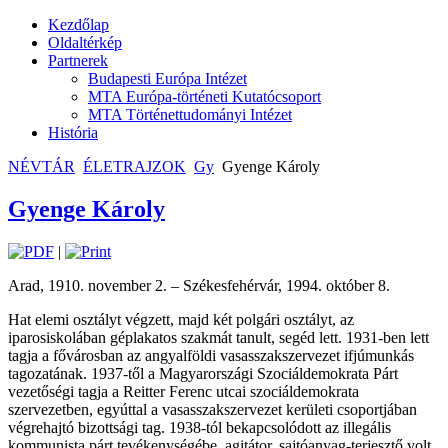
Kezdőlap
Oldaltérkép
Partnerek
Budapesti Európa Intézet
MTA Európa-történeti Kutatócsoport
MTA Történettudományi Intézet
História
NÉVTÁR
ÉLETRAJZOK
Gy
Gyenge Károly
Gyenge Károly
|
Arad, 1910. november 2. – Székesfehérvár, 1994. október 8.
Hat elemi osztályt végzett, majd két polgári osztályt, az
iparosiskolában géplakatos szakmát tanult, segéd lett. 1931-ben lett
tagja a fővárosban az angyalföldi vasasszakszervezet ifjúmunkás
tagozatának. 1937-től a Magyarországi Szociáldemokrata Párt
vezetőségi tagja a Reitter Ferenc utcai szociáldemokrata
szervezetben, egyúttal a vasasszakszervezet kerületi csoportjában
végrehajtó bizottsági tag. 1938-tól bekapcsolódott az illegális
kommunista párt tevékenységébe, agitátor, sajtóanyag-terjesztő volt.