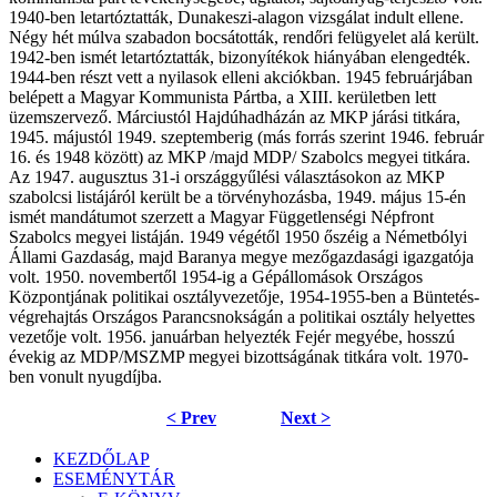
1940-ben letartóztatták, Dunakeszi-alagon vizsgálat indult ellene.
Négy hét múlva szabadon bocsátották, rendőri felügyelet alá került.
1942-ben ismét letartóztatták, bizonyítékok hiányában elengedték.
1944-ben részt vett a nyilasok elleni akciókban. 1945 februárjában
belépett a Magyar Kommunista Pártba, a XIII. kerületben lett
üzemszervező. Márciustól Hajdúhadházán az MKP járási titkára,
1945. májustól 1949. szeptemberig (más forrás szerint 1946. február
16. és 1948 között) az MKP /majd MDP/ Szabolcs megyei titkára.
Az 1947. augusztus 31-i országgyűlési választásokon az MKP
szabolcsi listájáról került be a törvényhozásba, 1949. május 15-én
ismét mandátumot szerzett a Magyar Függetlenségi Népfront
Szabolcs megyei listáján. 1949 végétől 1950 őszéig a Németbólyi
Állami Gazdaság, majd Baranya megye mezőgazdasági igazgatója
volt. 1950. novembertől 1954-ig a Gépállomások Országos
Központjának politikai osztályvezetője, 1954-1955-ben a Büntetés-
végrehajtás Országos Parancsnokságán a politikai osztály helyettes
vezetője volt. 1956. januárban helyezték Fejér megyébe, hosszú
évekig az MDP/MSZMP megyei bizottságának titkára volt. 1970-
ben vonult nyugdíjba.
< Prev
Next >
KEZDŐLAP
ESEMÉNYTÁR