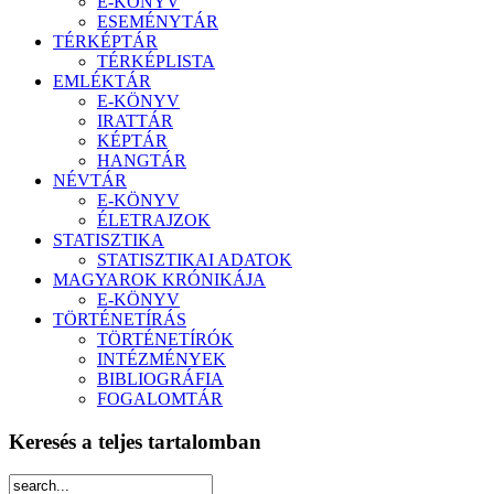
E-KÖNYV
ESEMÉNYTÁR
TÉRKÉPTÁR
TÉRKÉPLISTA
EMLÉKTÁR
E-KÖNYV
IRATTÁR
KÉPTÁR
HANGTÁR
NÉVTÁR
E-KÖNYV
ÉLETRAJZOK
STATISZTIKA
STATISZTIKAI ADATOK
MAGYAROK KRÓNIKÁJA
E-KÖNYV
TÖRTÉNETÍRÁS
TÖRTÉNETÍRÓK
INTÉZMÉNYEK
BIBLIOGRÁFIA
FOGALOMTÁR
Keresés a teljes tartalomban