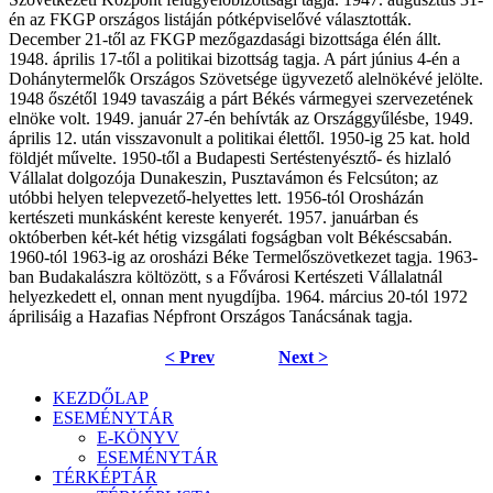
én az FKGP országos listáján pótképviselővé választották.
December 21-től az FKGP mezőgazdasági bizottsága élén állt.
1948. április 17-től a politikai bizottság tagja. A párt június 4-én a
Dohánytermelők Országos Szövetsége ügyvezető alelnökévé jelölte.
1948 őszétől 1949 tavaszáig a párt Békés vármegyei szervezetének
elnöke volt. 1949. január 27-én behívták az Országgyűlésbe, 1949.
április 12. után visszavonult a politikai élettől. 1950-ig 25 kat. hold
földjét művelte. 1950-től a Budapesti Sertéstenyésztő- és hizlaló
Vállalat dolgozója Dunakeszin, Pusztavámon és Felcsúton; az
utóbbi helyen telepvezető-helyettes lett. 1956-tól Orosházán
kertészeti munkásként kereste kenyerét. 1957. januárban és
októberben két-két hétig vizsgálati fogságban volt Békéscsabán.
1960-tól 1963-ig az orosházi Béke Termelőszövetkezet tagja. 1963-
ban Budakalászra költözött, s a Fővárosi Kertészeti Vállalatnál
helyezkedett el, onnan ment nyugdíjba. 1964. március 20-tól 1972
áprilisáig a Hazafias Népfront Országos Tanácsának tagja.
< Prev
Next >
KEZDŐLAP
ESEMÉNYTÁR
E-KÖNYV
ESEMÉNYTÁR
TÉRKÉPTÁR