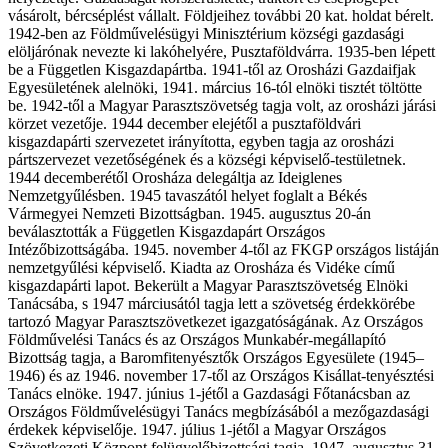
vásárolt, bércséplést vállalt. Földjeihez további 20 kat. holdat bérelt.
1942-ben az Földművelésügyi Minisztérium községi gazdasági
elöljárónak nevezte ki lakóhelyére, Pusztaföldvárra. 1935-ben lépett
be a Független Kisgazdapártba. 1941-től az Orosházi Gazdaifjak
Egyesületének alelnöki, 1941. március 16-tól elnöki tisztét töltötte
be. 1942-től a Magyar Parasztszövetség tagja volt, az orosházi járási
körzet vezetője. 1944 december elejétől a pusztaföldvári
kisgazdapárti szervezetet irányította, egyben tagja az orosházi
pártszervezet vezetőségének és a községi képviselő-testületnek.
1944 decemberétől Orosháza delegáltja az Ideiglenes
Nemzetgyűlésben. 1945 tavaszától helyet foglalt a Békés
Vármegyei Nemzeti Bizottságban. 1945. augusztus 20-án
beválasztották a Független Kisgazdapárt Országos
Intézőbizottságába. 1945. november 4-től az FKGP országos listáján
nemzetgyűlési képviselő. Kiadta az Orosháza és Vidéke című
kisgazdapárti lapot. Bekerült a Magyar Parasztszövetség Elnöki
Tanácsába, s 1947 márciusától tagja lett a szövetség érdekkörébe
tartozó Magyar Parasztszövetkezet igazgatóságának. Az Országos
Földművelési Tanács és az Országos Munkabér-megállapító
Bizottság tagja, a Baromfitenyésztők Országos Egyesülete (1945–
1946) és az 1946. november 17-től az Országos Kisállat-tenyésztési
Tanács elnöke. 1947. június 1-jétől a Gazdasági Főtanácsban az
Országos Földművelésügyi Tanács megbízásából a mezőgazdasági
érdekek képviselője. 1947. július 1-jétől a Magyar Országos
Szövetkezeti Központ felügyelőbizottsági tagja. 1947. augusztus 31-