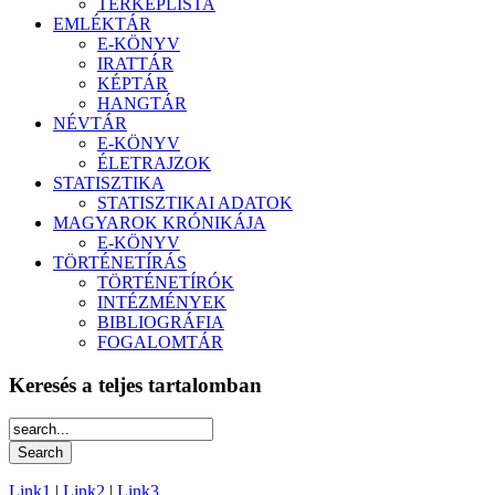
TÉRKÉPLISTA
EMLÉKTÁR
E-KÖNYV
IRATTÁR
KÉPTÁR
HANGTÁR
NÉVTÁR
E-KÖNYV
ÉLETRAJZOK
STATISZTIKA
STATISZTIKAI ADATOK
MAGYAROK KRÓNIKÁJA
E-KÖNYV
TÖRTÉNETÍRÁS
TÖRTÉNETÍRÓK
INTÉZMÉNYEK
BIBLIOGRÁFIA
FOGALOMTÁR
Keresés a teljes tartalomban
Link1
|
Link2
|
Link3