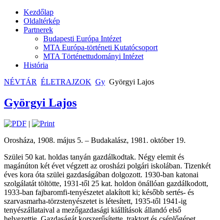
Kezdőlap
Oldaltérkép
Partnerek
Budapesti Európa Intézet
MTA Európa-történeti Kutatócsoport
MTA Történettudományi Intézet
História
NÉVTÁR
ÉLETRAJZOK
Gy
Györgyi Lajos
Györgyi Lajos
|
Orosháza, 1908. május 5. – Budakalász, 1981. október 19.
Szülei 50 kat. holdas tanyán gazdálkodtak. Négy elemit és
magánúton két évet végzett az orosházi polgári iskolában. Tizenkét
éves kora óta szülei gazdaságában dolgozott. 1930-ban katonai
szolgálatát töltötte, 1931-től 25 kat. holdon önállóan gazdálkodott,
1933-ban fajbaromfi-tenyészetet alakított ki; később sertés- és
szarvasmarha-törzstenyészetet is létesített, 1935-től 1941-ig
tenyészállataival a mezőgazdasági kiállítások állandó első
helyezettje. Gazdaságát korszerűsítette, traktort és cséplőgépet