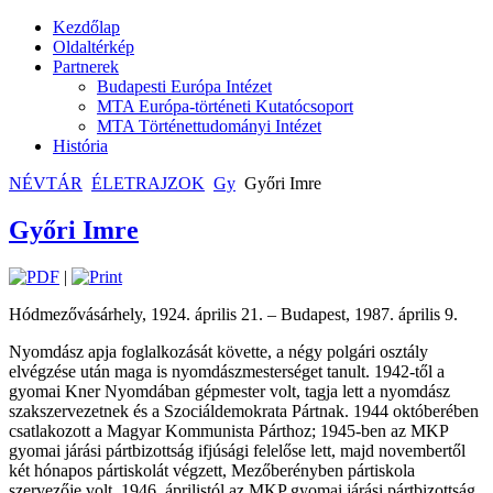
Kezdőlap
Oldaltérkép
Partnerek
Budapesti Európa Intézet
MTA Európa-történeti Kutatócsoport
MTA Történettudományi Intézet
História
NÉVTÁR
ÉLETRAJZOK
Gy
Győri Imre
Győri Imre
|
Hódmezővásárhely, 1924. április 21. – Budapest, 1987. április 9.
Nyomdász apja foglalkozását követte, a négy polgári osztály
elvégzése után maga is nyomdászmesterséget tanult. 1942-től a
gyomai Kner Nyomdában gépmester volt, tagja lett a nyomdász
szakszervezetnek és a Szociáldemokrata Pártnak. 1944 októberében
csatlakozott a Magyar Kommunista Párthoz; 1945-ben az MKP
gyomai járási pártbizottság ifjúsági felelőse lett, majd novembertől
két hónapos pártiskolát végzett, Mezőberényben pártiskola
szervezője volt. 1946. áprilistól az MKP gyomai járási pártbizottság