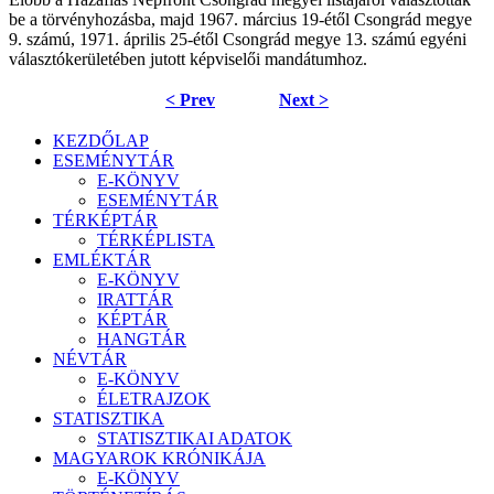
be a törvényhozásba, majd 1967. március 19-étől Csongrád megye
9. számú, 1971. április 25-étől Csongrád megye 13. számú egyéni
választókerületében jutott képviselői mandátumhoz.
< Prev
Next >
KEZDŐLAP
ESEMÉNYTÁR
E-KÖNYV
ESEMÉNYTÁR
TÉRKÉPTÁR
TÉRKÉPLISTA
EMLÉKTÁR
E-KÖNYV
IRATTÁR
KÉPTÁR
HANGTÁR
NÉVTÁR
E-KÖNYV
ÉLETRAJZOK
STATISZTIKA
STATISZTIKAI ADATOK
MAGYAROK KRÓNIKÁJA
E-KÖNYV