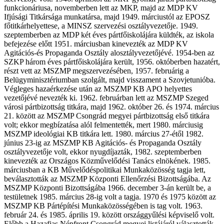
funkcionáriusa, novemberben lett az MKP, majd az MDP KV
Ifjúsági Titkársága munkatársa, majd 1949. márciustól az EPOSZ
főtitkárhelyettese, a MINSZ szervezési osztályvezetője. 1949.
szeptemberben az MDP két éves pártfőiskolájára küldték, az iskola
befejezése előtt 1951. márciusban kinevezték az MDP KV
Agitációs-és Propaganda Osztály alosztályvezetőjévé. 1954-ben az
SZKP három éves pártfőiskolájára került, 1956. októberben hazatért,
részt vett az MSZMP megszervezésében, 1957. februárig a
Belügyminisztériumban szolgált, majd visszament a Szovjetunióba.
Végleges hazaérkezése után az MSZMP KB APO helyettes
vezetőjévé nevezték ki. 1962. februárban lett az MSZMP Szeged
városi pártbizottság titkára, majd 1962. október 26. és 1974. március
21. között az MSZMP Csongrád megyei pártbizottság első titkára
volt; ekkor megbízatása alól felmentették, mert 1980. márciusig
MSZMP ideológiai KB titkára lett. 1980. március 27-étől 1982.
június 23-ig az MSZMP KB Agitációs- és Propaganda Osztály
osztályvezetője volt, ekkor nyugdíjazták, 1982. szeptemberben
kinevezték az Országos Közművelődési Tanács elnökének. 1985.
márciusban a KB Művelődéspolitikai Munkaközösség tagja lett,
beválasztották az MSZMP Központi Ellenőrzési Bizottságába. Az
MSZMP Központi Bizottságába 1966. december 3-án került be, a
testületnek 1985. március 28-ig volt a tagja. 1970 és 1975 között az
MSZMP KB Pártépítési Munkaközösségében is tag volt. 1963.
február 24. és 1985. április 19. között országgyűlési képviselő volt.
Előbb a Hazafias Népfront Csongrád megyei listájáról választották