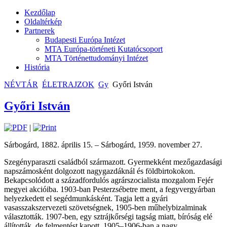
Kezdőlap
Oldaltérkép
Partnerek
Budapesti Európa Intézet
MTA Európa-történeti Kutatócsoport
MTA Történettudományi Intézet
História
NÉVTÁR
ÉLETRAJZOK
Gy
Győri István
Győri István
|
Sárbogárd, 1882. április 15. – Sárbogárd, 1959. november 27.
Szegényparaszti családból származott. Gyermekként mezőgazdasági
napszámosként dolgozott nagygazdáknál és földbirtokokon.
Bekapcsolódott a századfordulós agrárszocialista mozgalom Fejér
megyei akcióiba. 1903-ban Pesterzsébetre ment, a fegyvergyárban
helyezkedett el segédmunkásként. Tagja lett a gyári
vasasszakszervezeti szövetségnek, 1905-ben műhelybizalminak
választották. 1907-ben, egy sztrájkőrségi tagság miatt, bíróság elé
állították, de felmentést kapott. 1905–1906-ban a nagy