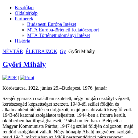
Kezdőlap
Oldaltérkép
Partnerek
Budapesti Európa Intézet
MTA Európa-történeti Kutatócsoport
MTA Történettudományi Intézet
História
NÉVTÁR
ÉLETRAJZOK
Gy
Győri Mihály
Győri Mihály
|
Köröstarcsa, 1922. június 25.–Budapest, 1976. január
Szegényparaszti családban született, négy polgári osztályt végzett;
kertészsegéd képzettséget szerzett. 1940-től szülei földjén és
alkalmanként útépítésen dolgozott, majd postahivatali kisegítő volt.
1943-tól katonai szolgálatot teljesített. 1944-ben a frontra került,
októberben hadifogságba esett, 1946-ban tért haza. Belépett a
Magyar Kommunista Pártba; 1947-ig szülei földjén dolgozott, majd
rendőri szolgálatot vállalt. Négy hónapig Abaúj megyében szolgált,
majd 1947. márciusban az MKP pestszentlőrinci pártszervezet