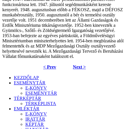
funkcionáriusa lett. 1947. júliustól segédmunkásként kereste
kenyerét. 1948. augusztusban előbb a FÉKOSZ, majd a DÉFOSZ
munkabérosztály, 1950. augusztustól a bér és termelési osztály
vezetője volt. 1951 decemberében lett az Állami Gazdaságok és
Erdők Minisztériuma titkárságvezetője. 1952-ben kinevezték a
Gyümölcs-, Szőlő- és Zöldségtermelő Igazgatóság vezetőjévé.
1953-ban befejezte az egyéves pártiskolát, a Földművelésügyi
Minisztériumban miniszterhelyettes lett. 1954-ben megbízatása alól
felmentették és az MDP Mezőgazdasági Osztály osztályvezető
helyettesévé nevezték ki. A Mezőgazdasági Tervező és Beruházási
Vállalat főmunkatársaként halálozott el.
< Prev
Next >
KEZDŐLAP
ESEMÉNYTÁR
E-KÖNYV
ESEMÉNYTÁR
TÉRKÉPTÁR
TÉRKÉPLISTA
EMLÉKTÁR
E-KÖNYV
IRATTÁR
KÉPTÁR