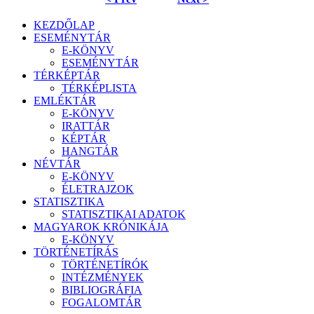
KEZDŐLAP
ESEMÉNYTÁR
E-KÖNYV
ESEMÉNYTÁR
TÉRKÉPTÁR
TÉRKÉPLISTA
EMLÉKTÁR
E-KÖNYV
IRATTÁR
KÉPTÁR
HANGTÁR
NÉVTÁR
E-KÖNYV
ÉLETRAJZOK
STATISZTIKA
STATISZTIKAI ADATOK
MAGYAROK KRÓNIKÁJA
E-KÖNYV
TÖRTÉNETÍRÁS
TÖRTÉNETÍRÓK
INTÉZMÉNYEK
BIBLIOGRÁFIA
FOGALOMTÁR