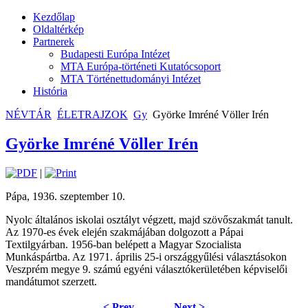
Kezdőlap
Oldaltérkép
Partnerek
Budapesti Európa Intézet
MTA Európa-történeti Kutatócsoport
MTA Történettudományi Intézet
História
NÉVTÁR
ÉLETRAJZOK
Gy
Györke Imréné Völler Irén
Györke Imréné Völler Irén
|
Pápa, 1936. szeptember 10.
Nyolc általános iskolai osztályt végzett, majd szövőszakmát tanult.
Az 1970-es évek elején szakmájában dolgozott a Pápai
Textilgyárban. 1956-ban belépett a Magyar Szocialista
Munkáspártba. Az 1971. április 25-i országgyűlési választásokon
Veszprém megye 9. számú egyéni választókerületében képviselői
mandátumot szerzett.
< Prev
Next >