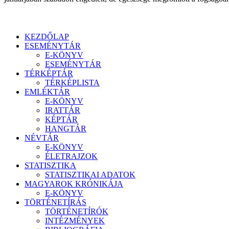
KEZDŐLAP
ESEMÉNYTÁR
E-KÖNYV
ESEMÉNYTÁR
TÉRKÉPTÁR
TÉRKÉPLISTA
EMLÉKTÁR
E-KÖNYV
IRATTÁR
KÉPTÁR
HANGTÁR
NÉVTÁR
E-KÖNYV
ÉLETRAJZOK
STATISZTIKA
STATISZTIKAI ADATOK
MAGYAROK KRÓNIKÁJA
E-KÖNYV
TÖRTÉNETÍRÁS
TÖRTÉNETÍRÓK
INTÉZMÉNYEK