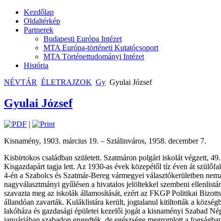
Kezdőlap
Oldaltérkép
Partnerek
Budapesti Európa Intézet
MTA Európa-történeti Kutatócsoport
MTA Történettudományi Intézet
História
NÉVTÁR
ÉLETRAJZOK
Gy
Gyulai József
Gyulai József
|
Kisnamény, 1903. március 19. – Sztálinváros, 1958. december 7.
Kisbirtokos családban született. Szatmáron polgári iskolát végzett, 49
Kisgazdapárt tagja lett. Az 1930-as évek közepétől tíz éven át szülőf
4-én a Szabolcs és Szatmár-Bereg vármegyei választókerületben nemz
nagyválasztmányi gyűlésen a hivatalos jelöltekkel szembeni ellenlist
szavazta meg az iskolák államosítását, ezért az FKGP Politikai Bizott
állandóan zavarták. Kuláklistára került, jogtalanul kitiltották a közs
lakóháza és gazdasági épületei kezelői jogát a kisnaményi Szabad N
januárjában szabadon engedték, de egészsége megromlott a fogságba