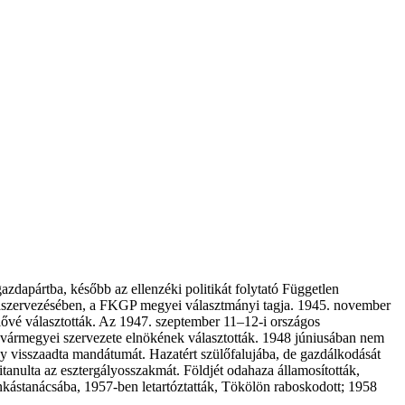
gazdapártba, később az ellenzéki politikát folytató Független
i újjászervezésében, a FKGP megyei választmányi tagja. 1945. november
ővé választották. Az 1947. szeptember 11–12-i országos
ár vármegyei szervezete elnökének választották. 1948 júniusában nem
ogy visszaadta mandátumát. Hazatért szülőfalujába, de gazdálkodását
itanulta az esztergályosszakmát. Földjét odahaza államosították,
kástanácsába, 1957-ben letartóztatták, Tökölön raboskodott; 1958