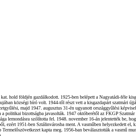
. kat. hold földjén gazdálkodott. 1925-ben belépett a Nagyatádi-féle kis
alujában községi bíró volt. 1944-től részt vett a kisgazdapárt szatmár
etgyűlési, majd 1947. augusztus 31-én ugyanott országgyűlési képvisel
án a politikai bizottságba javasolták. 1947 októberétől az FKGP Szatm
sága lemondásra szólította fel. 1948. november 16-án jelentették be, h
égből, ezért 1951-ben Sztálinvárosba ment. A vasműben helyezkedett el, k
ép Termelőszövetkezet kapta meg. 1956-ban beválasztották a vasmű mun
n.