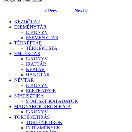
< Prev
Next >
KEZDŐLAP
ESEMÉNYTÁR
E-KÖNYV
ESEMÉNYTÁR
TÉRKÉPTÁR
TÉRKÉPLISTA
EMLÉKTÁR
E-KÖNYV
IRATTÁR
KÉPTÁR
HANGTÁR
NÉVTÁR
E-KÖNYV
ÉLETRAJZOK
STATISZTIKA
STATISZTIKAI ADATOK
MAGYAROK KRÓNIKÁJA
E-KÖNYV
TÖRTÉNETÍRÁS
TÖRTÉNETÍRÓK
INTÉZMÉNYEK