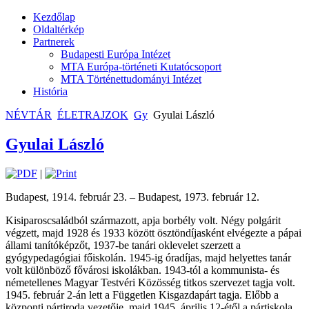
Kezdőlap
Oldaltérkép
Partnerek
Budapesti Európa Intézet
MTA Európa-történeti Kutatócsoport
MTA Történettudományi Intézet
História
NÉVTÁR
ÉLETRAJZOK
Gy
Gyulai László
Gyulai László
|
Budapest, 1914. február 23. – Budapest, 1973. február 12.
Kisiparoscsaládból származott, apja borbély volt. Négy polgárit
végzett, majd 1928 és 1933 között ösztöndíjasként elvégezte a pápai
állami tanítóképzőt, 1937-be tanári oklevelet szerzett a
gyógypedagógiai főiskolán. 1945-ig óradíjas, majd helyettes tanár
volt különböző fővárosi iskolákban. 1943-tól a kommunista- és
németellenes Magyar Testvéri Közösség titkos szervezet tagja volt.
1945. február 2-án lett a Független Kisgazdapárt tagja. Előbb a
központi pártiroda vezetője, majd 1945. április 12-étől a pártiskola