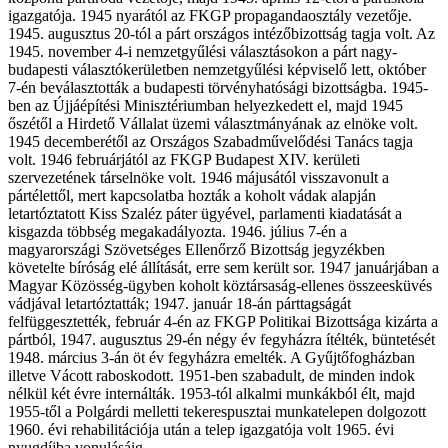
igazgatója. 1945 nyarától az FKGP propagandaosztály vezetője.
1945. augusztus 20-tól a párt országos intézőbizottság tagja volt. Az
1945. november 4-i nemzetgyűlési választásokon a párt nagy-
budapesti választókerületben nemzetgyűlési képviselő lett, október
7-én beválasztották a budapesti törvényhatósági bizottságba. 1945-
ben az Újjáépítési Minisztériumban helyezkedett el, majd 1945
őszétől a Hirdető Vállalat üzemi választmányának az elnöke volt.
1945 decemberétől az Országos Szabadművelődési Tanács tagja
volt. 1946 februárjától az FKGP Budapest XIV. kerületi
szervezetének társelnöke volt. 1946 májusától visszavonult a
pártélettől, mert kapcsolatba hozták a koholt vádak alapján
letartóztatott Kiss Szaléz páter ügyével, parlamenti kiadatását a
kisgazda többség megakadályozta. 1946. július 7-én a
magyarországi Szövetséges Ellenőrző Bizottság jegyzékben
követelte bíróság elé állítását, erre sem került sor. 1947 januárjában a
Magyar Közösség-ügyben koholt köztársaság-ellenes összeesküvés
vádjával letartóztatták; 1947. január 18-án párttagságát
felfüggesztették, február 4-én az FKGP Politikai Bizottsága kizárta a
pártból, 1947. augusztus 29-én négy év fegyházra ítélték, büntetését
1948. március 3-án öt év fegyházra emelték. A Gyűjtőfogházban
illetve Vácott raboskodott. 1951-ben szabadult, de minden indok
nélkül két évre internálták. 1953-tól alkalmi munkákból élt, majd
1955-től a Polgárdi melletti tekerespusztai munkatelepen dolgozott
1960. évi rehabilitációja után a telep igazgatója volt 1965. évi
nyugdíjba vonulásáig.