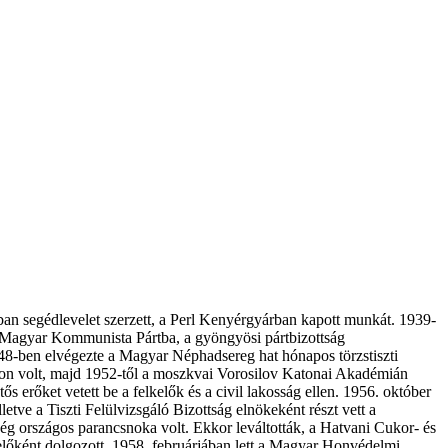
-ban segédlevelet szerzett, a Perl Kenyérgyárban kapott munkát. 1939-
t a Magyar Kommunista Pártba, a gyöngyösi pártbizottság
948-ben elvégezte a Magyar Néphadsereg hat hónapos törzstiszti
amon volt, majd 1952-től a moszkvai Vorosilov Katonai Akadémián
 erőket vetett be a felkelők és a civil lakosság ellen. 1956. október
ve a Tiszti Felülvizsgáló Bizottság elnökeként részt vett a
g országos parancsnoka volt. Ekkor leváltották, a Hatvani Cukor- és
előként dolgozott. 1958. februárjában lett a Magyar Honvédelmi