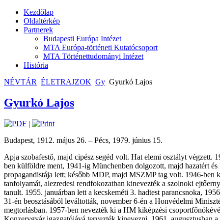
Kezdőlap
Oldaltérkép
Partnerek
Budapesti Európa Intézet
MTA Európa-történeti Kutatócsoport
MTA Történettudományi Intézet
História
NÉVTÁR
ÉLETRAJZOK
Gy
Gyurkó Lajos
Gyurkó Lajos
|
Budapest, 1912. május 26. – Pécs, 1979. június 15.
Apja szobafestő, majd cipész segéd volt. Hat elemi osztályt végzett.
ben külföldre ment, 1941-ig Münchenben dolgozott, majd hazatért és k
propagandistája lett; később MDP, majd MSZMP tag volt. 1946-ben két
tanfolyamát, alezredesi rendfokozatban kinevezték a szolnoki ejtőe
tanult. 1955. januárban lett a kecskeméti 3. hadtest parancsnoka, 1956
31-én beosztásából leváltották, november 6-én a Honvédelmi Minisztér
megtorlásban. 1957-ben nevezték ki a HM kiképzési csoportfőnökévé,
Konzervgyár igazgatójává tervezték kinevezni. 1961. augusztusban a 