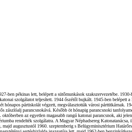
 1927-ben pékinas lett, belépett a sütőmunkások szakszervezetébe. 1930
atonai szolgálatot teljesített. 1944 őszétől bujkált. 1945-ben belépet
 hónapos pártiskolát végzett, megválasztották városi párttitkárnak. 1
rnyős zászlóalj parancsnokává. Később öt hónapig parancsnoki tanfoly
. októberben az egyetlen magasabb rangú katonai parancsnok, aki jelentős
iumba rendelték szolgálatra. A Magyar Néphadsereg Katonatanácsa, illet
 majd augusztustól 1960. szeptemberig s Belügyminisztérium Határőrsé
nagytétényi sertéshizlalda igazgatója lett, majd 1962-ben benzinkútkez