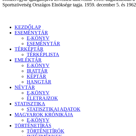
Sportszövetség Országos Elnöksége tagja. 1959. december 5. és 1962.
KEZDŐLAP
ESEMÉNYTÁR
E-KÖNYV
ESEMÉNYTÁR
TÉRKÉPTÁR
TÉRKÉPLISTA
EMLÉKTÁR
E-KÖNYV
IRATTÁR
KÉPTÁR
HANGTÁR
NÉVTÁR
E-KÖNYV
ÉLETRAJZOK
STATISZTIKA
STATISZTIKAI ADATOK
MAGYAROK KRÓNIKÁJA
E-KÖNYV
TÖRTÉNETÍRÁS
TÖRTÉNETÍRÓK