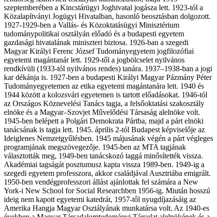
szeptemberében a Kincstárügyi Joghivatal jogásza lett. 1923-tól a
Közalapítványi Jogügyi Hivatalban, hasonló beosztásban dolgozott.
1927-1929-ben a Vallás- és Közoktatásügyi Minisztérium
tudománypolitikai osztályán előadó és a budapesti egyetem
gazdasági hivatalának miniszteri biztosa. 1926-ban a szegedi
Magyar Királyi Ferenc József Tudományegyetem jogfilozófiai
egyetemi magántanár lett. 1929-től a jogbölcselet nyilvános
rendkívüli (1933-tól nyilvános rendes) tanára. 1937–1938-ban a jogi
kar dékánja is. 1927-ben a budapesti Királyi Magyar Pázmány Péter
Tudományegyetemen az etika egyetemi magántanára lett. 1940 és
1944 között a kolozsvári egyetemen is tartott előadásokat. 1946-tól
az Országos Köznevelési Tanács tagja, a felsőoktatási szakosztály
elnöke és a Magyar–Szovjet Művelődési Társaság alelnöke volt.
1945-ben belépett a Polgári Demokrata Pártba, majd a párt elnöki
tanácsának is tagja lett. 1945. április 2-tól Budapest képviselője az
Ideiglenes Nemzetgyűlésben. 1945 májusának végén a párt végleges
programjának megszövegezője. 1945-ben az MTA tagjának
választották meg, 1949-ben tanácskozó taggá minősítették vissza.
Akadémiai tagságát posztumusz kapta vissza 1989-ben. 1949-ig a
szegedi egyetem professzora, akkor családjával Ausztriába emigrált.
1950-ben vendégprofesszori állást ajánlottak fel számára a New
York-i New School for Social Researchben 1956-ig. Miután hosszú
ideig nem kapott egyetemi katedrát, 1957-től nyugdíjazásáig az
Amerika Hangja Magyar Osztályának munkatársa volt. Az 1940-es
években a Magyar Társadalomtudományi Társulat alelnökének és a