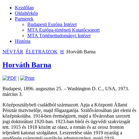
Kezdőlap
Oldaltérkép
Partnerek
Budapesti Európa Intézet
MTA Európa-történeti Kutatócsoport
MTA Történettudományi Intézet
História
NÉVTÁR
ÉLETRAJZOK
H
Horváth Barna
Horváth Barna
|
Budapest, 1896. augusztus 25. – Washington D. C., USA, 1973.
március 3.
Középosztálybeli családból származott. Apja a Központi Állami
Pénztár tisztviselője, majd főigazgatója. Szülővárosában járt elemi és
középiskolába. 1914-ben érettségizett, majd a fővárosban szerzett
jogi doktorátust 1920-ban. 1923-ban bírói és ügyvédi szakvizsgát
tett. 1915 és 1918 között az olasz, a román és az orosz fronton
teljesített katonai szolgálatot. Leszerelése után 1919 nyaráig a
rendőrség számviteli osztályán adminisztrátor, majd 1919