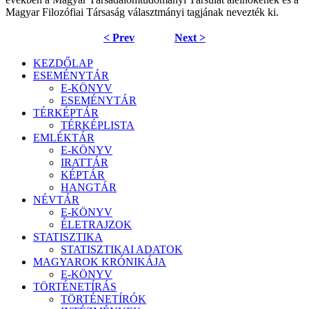
Magyar Filozófiai Társaság választmányi tagjának nevezték ki.
< Prev
Next >
KEZDŐLAP
ESEMÉNYTÁR
E-KÖNYV
ESEMÉNYTÁR
TÉRKÉPTÁR
TÉRKÉPLISTA
EMLÉKTÁR
E-KÖNYV
IRATTÁR
KÉPTÁR
HANGTÁR
NÉVTÁR
E-KÖNYV
ÉLETRAJZOK
STATISZTIKA
STATISZTIKAI ADATOK
MAGYAROK KRÓNIKÁJA
E-KÖNYV
TÖRTÉNETÍRÁS
TÖRTÉNETÍRÓK